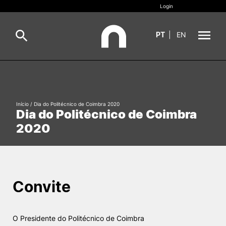
Login
PT
|
EN
Sobre
Pesquisa
Estudar
Início
/
Dia do Politécnico de Coimbra 2020
Dia do Politécnico de Coimbra
Oferta Formativa
Geral
2020
Internacional
Viver
Pesquisa
Convite
II&D e Empresas
Ação Social
O Presidente do Politécnico de Coimbra