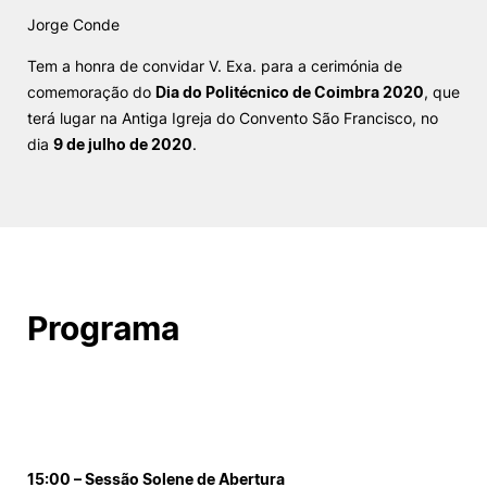
Jorge Conde
Alumni
Tem a honra de convidar V. Exa. para a cerimónia de
comemoração do
Dia do Politécnico de Coimbra 2020
, que
Projetos PRR
terá lugar na Antiga Igreja do Convento São Francisco, no
dia
9 de julho de 2020
.
Magazine
Eventos
©2026 Instituto Politécnico de Coimbra
Programa
nião Europeia
Política de Privacidade e Cookies
Sugestões,
ncias
15:00 – Sessão Solene de Abertura