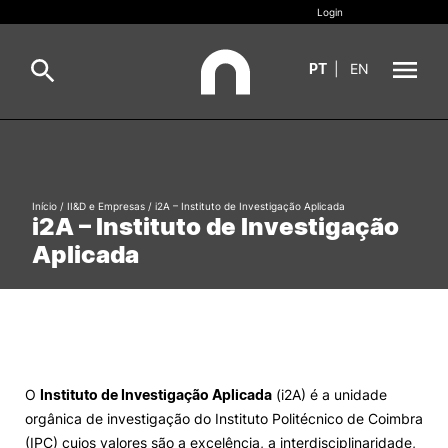
Login
PT
|
EN
Sobre
Pesquisa
Estudar
Início
/
II&D e Empresas
/
i2A – Instituto de Investigação Aplicada
i2A – Instituto de Investigação
Oferta Formativa
Geral
Aplicada
Internacional
Viver
Pesquisa
II&D e Empresas
O
Instituto de Investigação Aplicada
(i2A) é a unidade
orgânica de investigação do Instituto Politécnico de Coimbra
Ação Social
(IPC) cujos valores são a excelência, a interdisciplinaridade,