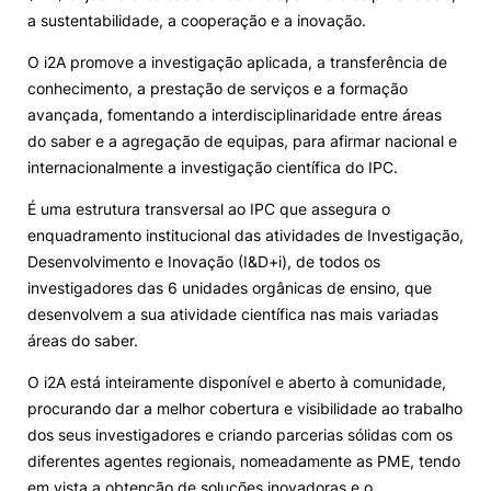
a sustentabilidade, a cooperação e a inovação.
Alumni
O i2A promove a investigação aplicada, a transferência de
conhecimento, a prestação de serviços e a formação
Projetos PRR
avançada, fomentando a interdisciplinaridade entre áreas
do saber e a agregação de equipas, para afirmar nacional e
Magazine
internacionalmente a investigação científica do IPC.
É uma estrutura transversal ao IPC que assegura o
Eventos
enquadramento institucional das atividades de Investigação,
Desenvolvimento e Inovação (I&D+i), de todos os
investigadores das 6 unidades orgânicas de ensino, que
desenvolvem a sua atividade científica nas mais variadas
©2026 Instituto Politécnico de Coimbra
áreas do saber.
O i2A está inteiramente disponível e aberto à comunidade,
nião Europeia
Política de Privacidade e Cookies
Sugestões,
ncias
procurando dar a melhor cobertura e visibilidade ao trabalho
dos seus investigadores e criando parcerias sólidas com os
diferentes agentes regionais, nomeadamente as PME, tendo
em vista a obtenção de soluções inovadoras e o