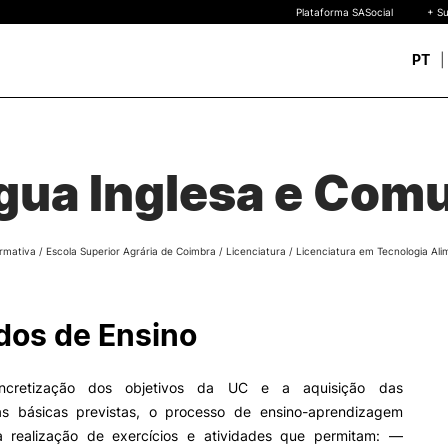
Plataforma SASocial
+ Su
PT
Novos estudantes
ESTUDAR
Calendários | Propinas
quisa
gua Inglesa e Com
Bolsas de Mérito
Oferta Formativa
Legislação | Regulament
Reconhecimento de Graus
rmativa
/
Escola Superior Agrária de Coimbra
/
Licenciatura
/
Licenciatura em Tecnologia Ali
Diplomas Estrangeiros
FAQS
uto
 de
os de Ensino
o
ncretização dos objetivos da UC e a aquisição das
s básicas previstas, o processo de ensino-aprendizagem
 realização de exercícios e atividades que permitam: —