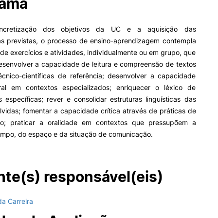
rama
Impulso Adultos
Acessibilidades
ncretização dos objetivos da UC e a aquisição das
Alojamento
s previstas, o processo de ensino-aprendizagem contempla
Eficiência Energética
Farm4Future
 de exercícios e atividades, individualmente ou em grupo, que
UPCoimbra+Sucesso
esenvolver a capacidade de leitura e compreensão de textos
inov3p – Centro de Inovação
écnico-científicas de referência; desenvolver a capacidade
Pedagógica
ral em contextos especializados; enriquecer o léxico de
s específicas; rever e consolidar estruturas linguísticas das
lvidas; fomentar a capacidade crítica através de práticas de
ão; praticar a oralidade em contextos que pressupõem a
empo, do espaço e da situação de comunicação.
te(s) responsável(eis)
da Carreira