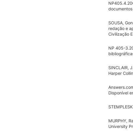
NP405.4.200
documentos e
SOUSA, Gonç
redação e ap
Civilização 
NP 405-3.20
bibliográfic
SINCLAIR, J.
Harper Colli
Answers.com
Disponível 
STEMPLESKI,
MURPHY, Ray
University P