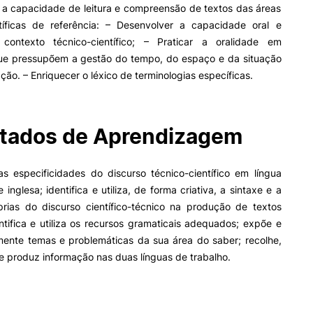
 a capacidade de leitura e compreensão de textos das áreas
ntíficas de referência: – Desenvolver a capacidade oral e
contexto técnico-científico; – Praticar a oralidade em
II&D E EMPRESAS
AÇÃO SOCIAL
ue pressupõem a gestão do tempo, do espaço e da situação
ão. – Enriquecer o léxico de terminologias específicas.
Empresas
Apresentação SAS UPCoi
INOPOL Academia de
Empreendedorismo
Gabinete de Apoio ao Est
– GAE
i2A - Instituto de Investigação
tados de Aprendizagem
Aplicada
Apoios Sociais Diretos
ormativa
Geral
Produção Científica
Alojamento
Coimbra iTEC
Alimentação
s especificidades do discurso técnico-científico em língua
Saúde & Bem-Estar
 inglesa; identifica e utiliza, de forma criativa, a sintaxe e a
Observatório
Pesquisa
óprias do discurso científico-técnico na produção de textos
Projetos
entifica e utiliza os recursos gramaticais adequados; expõe e
lmente temas e problemáticas da sua área do saber; recolhe,
za e produz informação nas duas línguas de trabalho.
PROJETOS PRR
MAGAZINE
as
Impulso Jovens STEAM e