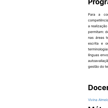
Prog
Cartão Alumni
Benefícios
FAQ’S
Para a co
Contactos
competência
Portal de Emprego
a realização
permitam: d
nas áreas t
escrita e o
terminologia
línguas envo
autoavaliaç
gestão do t
Docen
Vivina Almei