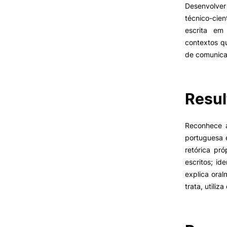
Desenvolver
técnico-cie
escrita em 
VIVER
contextos q
de comunicaç
Razões para escolher a
UPCoimbra
Coimbra
Oliveira do Hospital
Resul
Desporto
Oferta F
Cultura
Associações de Estudantes
Reconhece a
Vida Académica
portuguesa e
Tunas Académicas
retórica pr
Informações Úteis
escritos; id
explica ora
trata, utili
Missão e objetivos
Podcast “Quintas Académic
com Alumni”