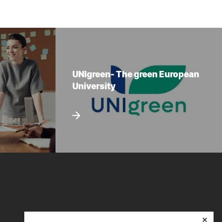
UNIgreen- The green European
University
✕