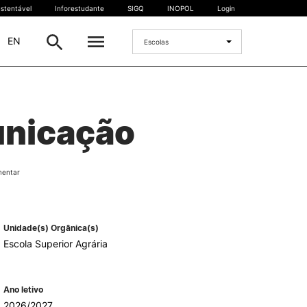
stentável
Inforestudante
SIGQ
INOPOL
Login
|
EN
Escolas
INTERNACIONAL
unicação
Estudante Internacional
os
Mobilidade Internacional
 e
Acordos Internacionais
mentar
Projetos
Eventos internacionais
Unidade(s) Orgânica(s)
Escola Superior Agrária
Ano letivo
2026/2027