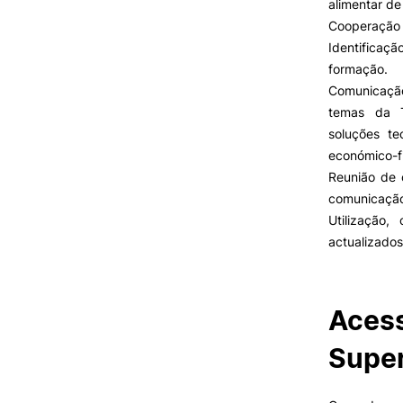
alimentar de
Cooperação e
Identificaç
formação.
Comunicação
temas da T
soluções te
económico-fi
Reunião de 
comunicação 
Utilização
actualizados
Acess
Super