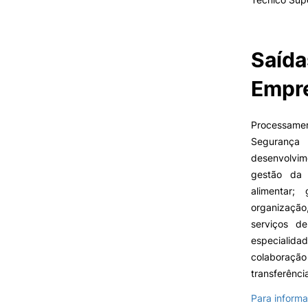
Saída
Empre
Processamen
Segurança
desenvolvim
gestão da 
alimentar;
organizaçã
serviços de
especialida
colaboraçã
transferênci
Para informa