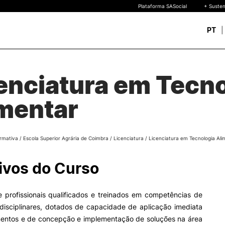
Plataforma SASocial
+ Susten
PT
Novos estudantes
ESTUDAR
enciatura em Tecn
Calendários | Propinas
quisa
Bolsas de Mérito
Oferta Formativa
mentar
Legislação | Regulament
Reconhecimento de Graus
Diplomas Estrangeiros
FAQS
rmativa
/
Escola Superior Agrária de Coimbra
/
Licenciatura
/
Licenciatura em Tecnologia Ali
uto
 de
ivos do Curso
o
 profissionais qualificados e treinados em competências de
idisciplinares, dotados de capacidade de aplicação imediata
entos e de concepção e implementação de soluções na área