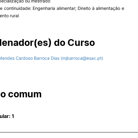
pecialização ou mestrado
 continuidade: Engenharia alimentar; Direito à alimentação e
nto rural
enador(es) do Curso
Mendes Cardoso Barroca Dias (mjbarroca@esac.pt)
co comum
ular: 1