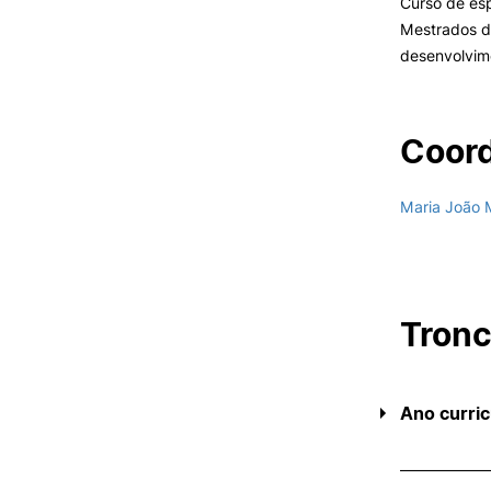
Curso de es
Mestrados de
desenvolvime
Coord
Maria João 
Tron
Ano curric