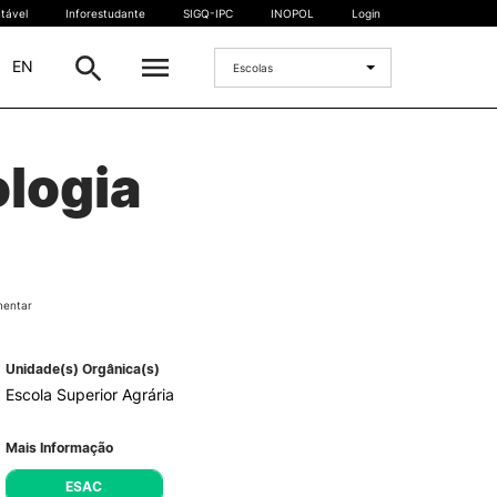
tável
Inforestudante
SIGQ-IPC
INOPOL
Login
|
EN
Escolas
INTERNACIONAL
ologia
Estudante Internacional
os
Mobilidade Internacional
 e
Acordos Internacionais
Projetos
mentar
Eventos internacionais
Unidade(s) Orgânica(s)
Escola Superior Agrária
Mais Informação
ESAC