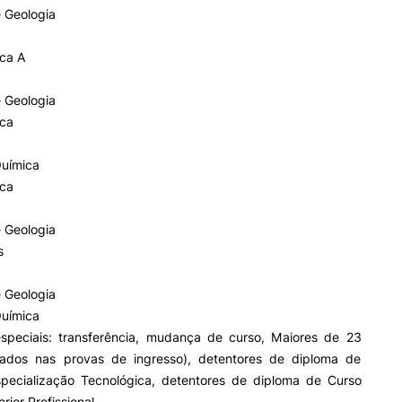
Impulso Adultos
e Geologia
Acessibilidades
Alojamento
ca A
Eficiência Energética
Farm4Future
e Geologia
IPC+Sucesso
ca
inov3p – Centro de Inovação
Pedagógica
Química
ca
e Geologia
s
e Geologia
Química
speciais: transferência, mudança de curso, Maiores de 23
ados nas provas de ingresso), detentores de diploma de
pecialização Tecnológica, detentores de diploma de Curso
rior Profissional.