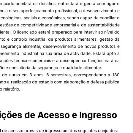
enciado aceitará os desafios, enfrentará e gerirá com rigor e
cia o seu aperfeiçoamento profissional, o desenvolvimento e
nológicas, sociais e económicas, sendo capaz de conciliar e
II&D E EMPRESAS
AÇÃO SOCIAL
uestões de competitividade empresarial e de sustentabilidade
iental. O licenciado estará preparado para intervir ao nível do
Empresas
Apresentação SAS UPCoi
to e controlo industrial de produtos alimentares, gestão da
INOPOL Academia de
Empreendedorismo
Gabinete de Apoio ao Est
 segurança alimentar, desenvolvimento de novos produtos e
– GAE
i2A - Instituto de Investigação
neamento industrial na sua área de actividade. Estará apto a
Aplicada
Apoios Sociais Diretos
 funções técnico-comerciais e a desempenhar funções na área
Produção Científica
Alojamento
ção e consultoria da segurança e qualidade alimentar.
Coimbra iTEC
Alimentação
 do curso em 3 anos, 6 semestres, correspondendo a 180
Saúde & Bem-Estar
ndo a realização de estágio com elaboração e defesa pública
Observatório
 relatório.
Projetos
ormativa
Geral
ções de Acesso e Ingresso
PROJETOS PRR
MAGAZINE
Pesquisa
as
 de acesso: provas de ingresso um dos seguintes conjuntos:
Impulso Jovens STEAM e