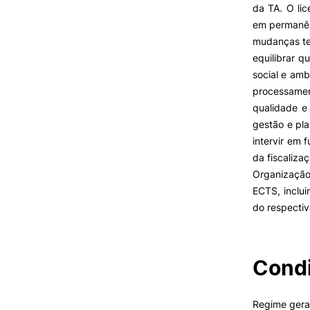
da TA. O lic
em permanên
mudanças tec
VIVER
equilibrar q
social e amb
Razões para escolher o IPC
processamen
Coimbra
qualidade e
Oliveira do Hospital
gestão e pla
Desporto
intervir em
Cultura
da fiscaliza
Associações de Estudantes
Organização
Vida Académica
ECTS, inclui
Tunas Académicas
do respectivo
Informações Úteis
Oferta F
Condi
Missão e objetivos
Podcast “Quintas Académic
com Alumni”
Regime geral