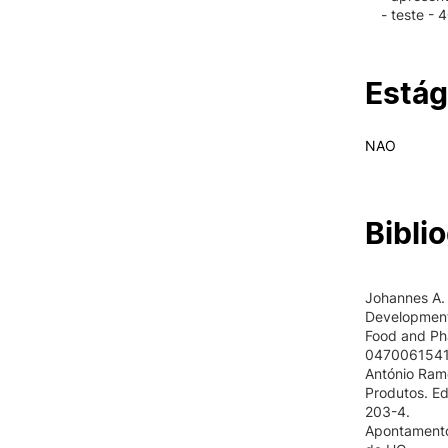
- teste - 
Estág
NAO
Biblio
Johannes A. 
Development 
Food and Ph
0470061541
António Ram
Produtos. Ed
203-4.
Apontamentos