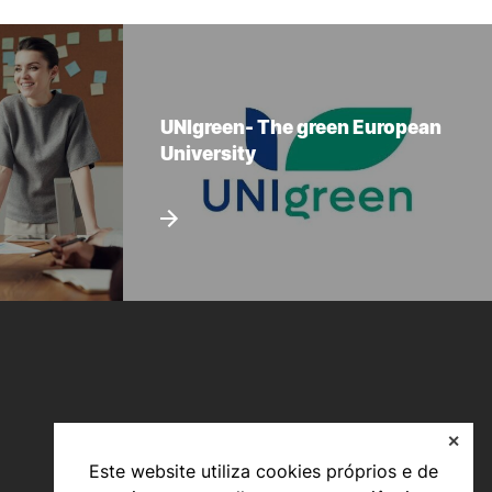
UNIgreen- The green European
University
✕
Este website utiliza cookies próprios e de