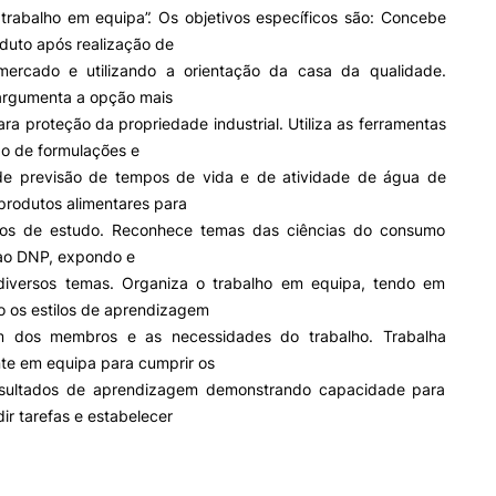
Impulso Adultos
 trabalho em equipa”. Os objetivos específicos são: Concebe
Acessibilidades
duto após realização de
Alojamento
ercado e utilizando a orientação da casa da qualidade.
Eficiência Energética
 argumenta a opção mais
Farm4Future
a proteção da propriedade industrial. Utiliza as ferramentas
UPCoimbra+Sucesso
ão de formulações e
inov3p – Centro de Inovação
de previsão de tempos de vida e de atividade de água de
Pedagógica
produtos alimentares para
sos de estudo. Reconhece temas das ciências do consumo
 ao DNP, expondo e
iversos temas. Organiza o trabalho em equipa, tendo em
o os estilos de aprendizagem
 dos membros e as necessidades do trabalho. Trabalha
nte em equipa para cumprir os
esultados de aprendizagem demonstrando capacidade para
dir tarefas e estabelecer