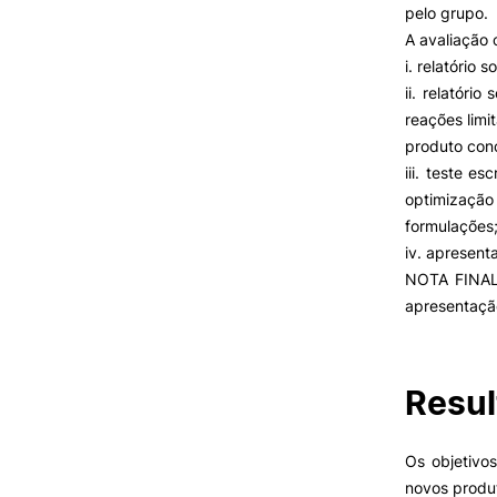
pelo grupo.
A avaliação 
i. relatório
VIVER
ii. relatóri
reações limi
Razões para escolher a
UPCoimbra
produto con
Coimbra
iii. teste e
Oliveira do Hospital
optimização
Desporto
formulações
Oferta F
Cultura
iv. apresent
Associações de Estudantes
NOTA FINAL =
Vida Académica
apresentaçã
Tunas Académicas
Informações Úteis
Resul
Missão e objetivos
Os objetivo
Podcast “Quintas Académic
com Alumni”
novos produt