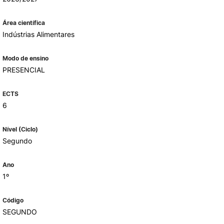
Área científica
Indústrias Alimentares
ALUMNI
mbra
Modo de ensino
PRESENCIAL
udante
ECTS
6
Nível (Ciclo)
Segundo
Ano
1º
EVENTOS
Código
SEGUNDO