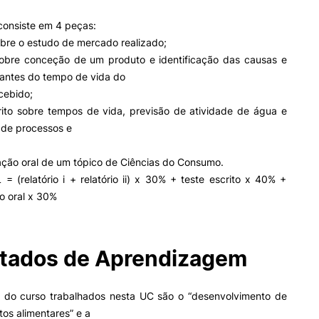
consiste em 4 peças:
 sobre o estudo de mercado realizado;
II&D E EMPRESAS
AÇÃO SOCIAL
o sobre conceção de um produto e identificação das causas e
tantes do tempo de vida do
Empresas
Apresentação SAS UPCoi
cebido;
INOPOL Academia de
Empreendedorismo
Gabinete de Apoio ao Est
scrito sobre tempos de vida, previsão de atividade de água e
– GAE
i2A - Instituto de Investigação
 de processos e
Aplicada
Apoios Sociais Diretos
;
ormativa
Geral
Produção Científica
Alojamento
ação oral de um tópico de Ciências do Consumo.
Coimbra iTEC
Alimentação
 (relatório i + relatório ii) x 30% + teste escrito x 40% +
Saúde & Bem-Estar
o oral x 30%
Observatório
Pesquisa
Projetos
tados de Aprendizagem
PROJETOS PRR
MAGAZINE
s do curso trabalhados nesta UC são o “desenvolvimento de
as
os alimentares” e a
Impulso Jovens STEAM e