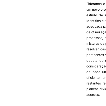
Cartão Alumni
“liderança e
Benefícios
um novo pro
FAQ’S
estudo de m
Contactos
Identifica e
Portal de Emprego
adequada par
de otimizaç
processos, 
misturas de 
resolver ca
pertinentes
debatendo d
consideraçã
de cada um
eficienteme
restantes r
planear, divi
acordos.