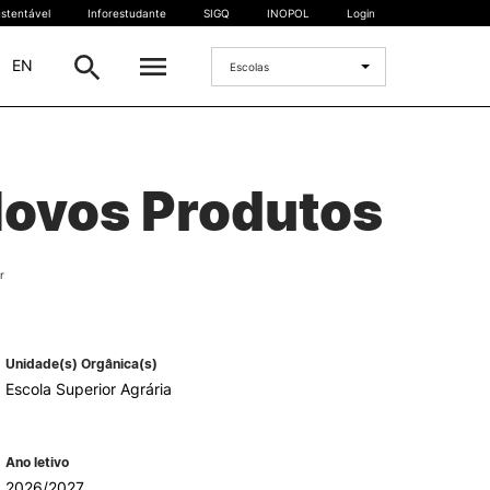
stentável
Inforestudante
SIGQ
INOPOL
Login
|
EN
Escolas
INTERNACIONAL
Novos Produtos
Estudante Internacional
os
Mobilidade Internacional
 e
Acordos Internacionais
r
Projetos
Eventos internacionais
Unidade(s) Orgânica(s)
Escola Superior Agrária
Ano letivo
2026/2027