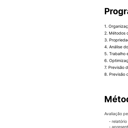
Prog
1. Organiza
2. Métodos
3. Proprieda
4. Análise d
5. Trabalho
6. Optimiza
7. Previsão 
8. Previsão 
Métod
Avaliação pe
- relatóri
- apresen