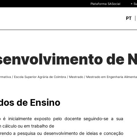
Plataforma SASocial
+ Su
PT
Novos estudantes
ESTUDAR
Calendários | Propinas
quisa
envolvimento de 
Bolsas de Mérito
Oferta Formativa
Legislação | Regulament
Reconhecimento de Graus
rmativa
/
Escola Superior Agrária de Coimbra
/
Mestrado
/
Mestrado em Engenharia Alimenta
Diplomas Estrangeiros
FAQS
uto
 de
os de Ensino
o
 é inicialmente exposto pelo docente seguindo-se a sua
 cálculo ou em trabalho de
rrendo a pesquisa ou desenvolvimento de ideias e conceção