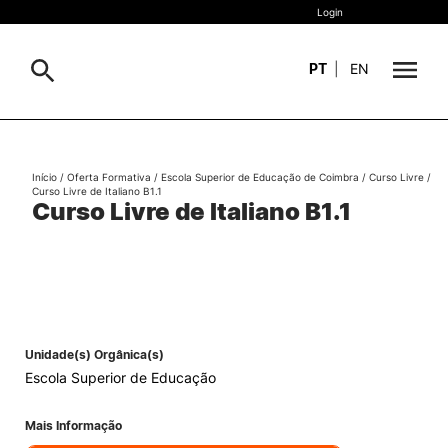
Login
PT
|
EN
Sobre
Pesquisa
Início
/
Oferta Formativa
/
Escola Superior de Educação de Coimbra
/
Curso Livre
/
Curso Livre de Italiano B1.1
Estudar
Curso Livre de Italiano B1.1
Oferta Formativa
Geral
Internacional
Viver
Pesquisa
Unidade(s) Orgânica(s)
II&D e Empresas
Escola Superior de Educação
Ação Social
Mais Informação