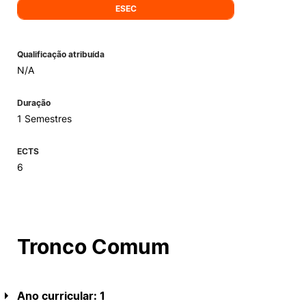
ESEC
Alumni
Qualificação atribuída
Projetos PRR
N/A
Magazine
Duração
1 Semestres
Eventos
ECTS
6
©2026 Instituto Politécnico de Coimbra
Tronco Comum
nião Europeia
Política de Privacidade e Cookies
Sugestões,
ncias
Ano curricular: 1