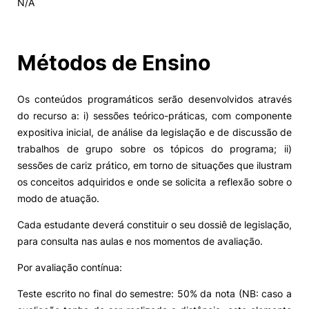
N/A
Alumni
Métodos de Ensino
Projetos PRR
Os conteúdos programáticos serão desenvolvidos através
Magazine
do recurso a: i) sessões teórico-práticas, com componente
expositiva inicial, de análise da legislação e de discussão de
Eventos
trabalhos de grupo sobre os tópicos do programa; ii)
sessões de cariz prático, em torno de situações que ilustram
os conceitos adquiridos e onde se solicita a reflexão sobre o
modo de atuação.
©2026 Instituto Politécnico de Coimbra
Cada estudante deverá constituir o seu dossiê de legislação,
para consulta nas aulas e nos momentos de avaliação.
nião Europeia
Política de Privacidade e Cookies
Sugestões,
ncias
Por avaliação contínua:
Teste escrito no final do semestre: 50% da nota (NB: caso a