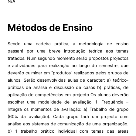
N/A
Alumni
Métodos de Ensino
Projetos PRR
Sendo uma cadeira prática, a metodologia de ensino
Magazine
passará por uma breve introdução teórica aos temas
tratados. Num segundo momento serão propostos projectos
Eventos
e actividades para realização ao longo do semestre, que
deverão culminar em “produtos” realizados pelos grupos de
alunos. Serão desenvolvidas aulas de carácter: a) teórico-
práticas de análise e discussão de casos b) práticas, de
©2026 Instituto Politécnico de Coimbra
aplicação de competências em projecto Os alunos deverão
escolher uma modalidade de avaliação: 1. Frequência –
nião Europeia
Política de Privacidade e Cookies
Sugestões,
Integra os momentos de avaliação: a) Trabalho de grupo
ncias
(60% da avaliação). Cada grupo fará um projecto com
análise aos sistemas de comunicação de uma organização.
b) 1 trabalho prático individual com temas das áreas