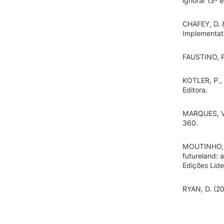
ignorar (3ª 
CHAFEY, D. &
Implementati
FAUSTINO, P.
KOTLER, P., 
Editora.
MARQUES, V. 
360.
MOUTINHO, L
futureland: 
Edições Lide
RYAN, D. (20