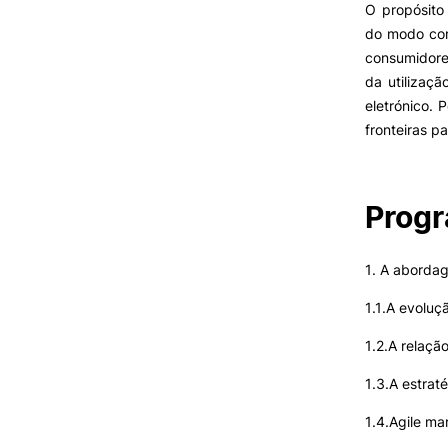
O propósito
Benefícios
do modo com
FAQ’S
consumidore
Contactos
da utilizaç
Portal de Emprego
eletrónico. 
fronteiras p
Prog
1. A abordag
1.1.A evoluç
1.2.A relaçã
1.3.A estrat
1.4.Agile ma