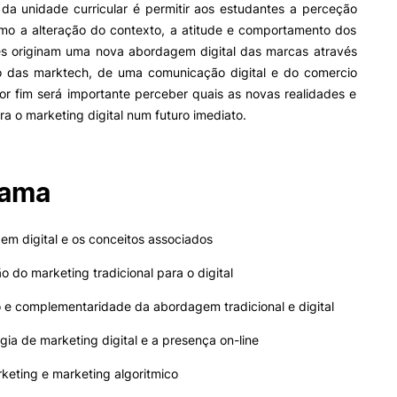
 da unidade curricular é permitir aos estudantes a perceção
Acessibilidades
o a alteração do contexto, a atitude e comportamento dos
Alojamento
s originam uma nova abordagem digital das marcas através
Eficiência Energética
ão das marktech, de uma comunicação digital e do comercio
Farm4Future
Por fim será importante perceber quais as novas realidades e
IPC+Sucesso
ara o marketing digital num futuro imediato.
inov3p – Centro de Inovação
Pedagógica
rama
em digital e os conceitos associados
ão do marketing tradicional para o digital
o e complementaridade da abordagem tradicional e digital
égia de marketing digital e a presença on-line
rketing e marketing algoritmico