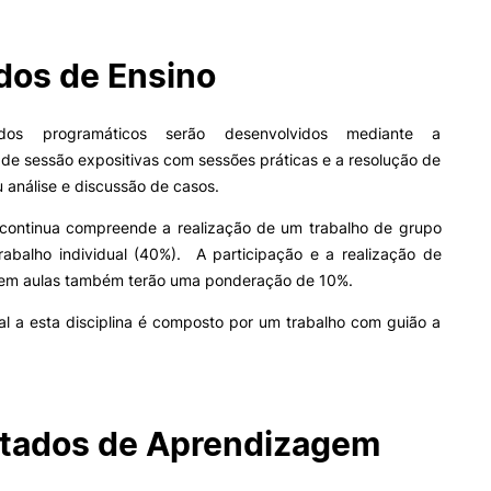
os de Ensino
II&D E EMPRESAS
AÇÃO SOCIAL
Empresas
Apresentação SASIPC
dos programáticos serão desenvolvidos mediante a
INOPOL Academia de
Gabinete de Apoio ao Est
de sessão expositivas com sessões práticas e a resolução de
Empreendedorismo
– GAE
u análise e discussão de casos.
i2A - Instituto de Investigação
Apoios Sociais Diretos
Aplicada
Alojamento
 continua compreende a realização de um trabalho de grupo
Produção Científica
Alimentação
rabalho individual (40%). A participação e a realização de
Coimbra iTEC
Saúde & Bem-Estar
 em aulas também terão uma ponderação de 10%.
Observatório
Projetos
al a esta disciplina é composto por um trabalho com guião a
ormativa
Geral
PROJETOS PRR
MAGAZINE
tados de Aprendizagem
Pesquisa
as
Impulso Jovens STEAM e
Impulso Adultos