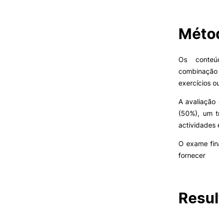
Métod
VIVER
Razões para escolher o IPC
Os conteú
Coimbra
combinação 
Oliveira do Hospital
exercícios o
Desporto
A avaliação
Cultura
Associações de Estudantes
(50%), um t
Vida Académica
actividades
Tunas Académicas
O exame fin
Informações Úteis
fornecer
Oferta F
Missão e objetivos
Resul
Podcast “Quintas Académic
com Alumni”
Cartão Alumni