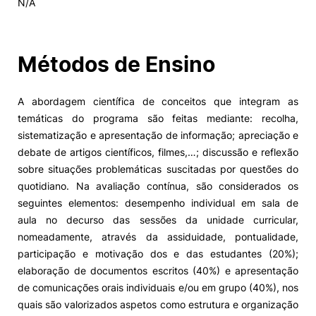
N/A
Alumni
Métodos de Ensino
Projetos PRR
A abordagem científica de conceitos que integram as
Magazine
temáticas do programa são feitas mediante: recolha,
sistematização e apresentação de informação; apreciação e
Eventos
debate de artigos científicos, filmes,…; discussão e reflexão
sobre situações problemáticas suscitadas por questões do
quotidiano. Na avaliação contínua, são considerados os
seguintes elementos: desempenho individual em sala de
©2026 Instituto Politécnico de Coimbra
aula no decurso das sessões da unidade curricular,
nomeadamente, através da assiduidade, pontualidade,
nião Europeia
Política de Privacidade e Cookies
Sugestões,
participação e motivação dos e das estudantes (20%);
ncias
elaboração de documentos escritos (40%) e apresentação
de comunicações orais individuais e/ou em grupo (40%), nos
quais são valorizados aspetos como estrutura e organização