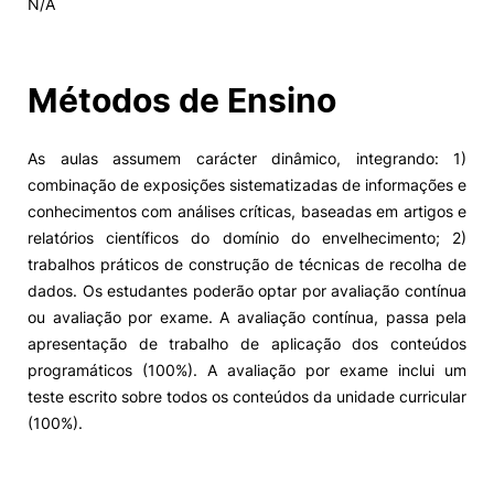
N/A
Alumni
Métodos de Ensino
Projetos PRR
As aulas assumem carácter dinâmico, integrando: 1)
Magazine
combinação de exposições sistematizadas de informações e
conhecimentos com análises críticas, baseadas em artigos e
Eventos
relatórios científicos do domínio do envelhecimento; 2)
trabalhos práticos de construção de técnicas de recolha de
dados. Os estudantes poderão optar por avaliação contínua
ou avaliação por exame. A avaliação contínua, passa pela
©2026 Instituto Politécnico de Coimbra
apresentação de trabalho de aplicação dos conteúdos
programáticos (100%). A avaliação por exame inclui um
nião Europeia
Política de Privacidade e Cookies
Sugestões,
teste escrito sobre todos os conteúdos da unidade curricular
ncias
(100%).