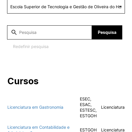
Alumni
Projetos PRR
Pesquisa
Magazine
Redefinir pesquisa
Eventos
Cursos
©2026 Instituto Politécnico de Coimbra
ESEC,
nião Europeia
Política de Privacidade e Cookies
Sugestões,
ESAC,
Licenciatura em Gastronomia
Licenciatura
ncias
ESTESC,
ESTGOH
Licenciatura em Contabilidade e
ESTGOH
Licenciatura