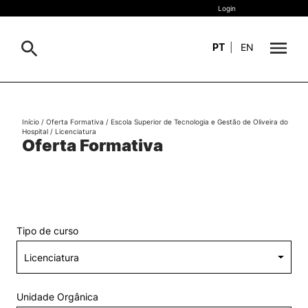
Login
PT
|
EN
Sobre
Pesquisa
Início
/
Oferta Formativa
/
Escola Superior de Tecnologia e Gestão de Oliveira do
Hospital
/
Licenciatura
Estudar
Oferta Formativa
Oferta Formativa
Geral
Internacional
Viver
Pesquisa
Tipo de curso
II&D e Empresas
Ação Social
Unidade Orgânica