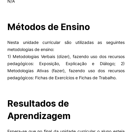
N/A
Alumni
Métodos de Ensino
Projetos PRR
Nesta unidade curricular são utilizadas as seguintes
Magazine
metodologias de ensino:
1) Metodologias Verbais (dizer), fazendo uso dos recursos
Eventos
pedagógicos: Exposição, Explicação e Diálogo; 2)
Metodologias Ativas (fazer), fazendo uso dos recursos
pedagógicos: Fichas de Exercícios e Fichas de Trabalho.
©2026 Instituto Politécnico de Coimbra
Resultados de
nião Europeia
Política de Privacidade e Cookies
Sugestões,
ncias
Aprendizagem
Espera-se que no final da unidade curricular o aluno esteja