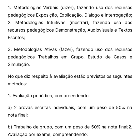
1. Metodologias Verbais (dizer), fazendo uso dos recursos
Alumni
pedagógicos Exposição, Explicação, Diálogo e Interrogação;
2. Metodologias Intuitivas (mostrar), fazendo uso dos
Projetos PRR
recursos pedagógicos Demonstração, Audiovisuais e Textos
Escritos;
Magazine
3. Metodologias Ativas (fazer), fazendo uso dos recursos
pedagógicos Trabalhos em Grupo, Estudo de Casos e
Simulação.
Eventos
No que diz respeito à avaliação estão previstos os seguintes
métodos:
©2026 Instituto Politécnico de Coimbra
1. Avaliação periódica, compreendendo:
a) 2 provas escritas individuais, com um peso de 50% na
nião Europeia
Política de Privacidade e Cookies
Sugestões,
nota final;
ncias
b) Trabalho de grupo, com um peso de 50% na nota final;2.
Avaliação por exame, compreendendo: