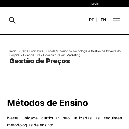
Login
PT
|
EN
Sobre
Pesquisa
Início
/
Oferta Formativa
/
Escola Superior de Tecnologia e Gestão de Oliveira do
Hospital
/
Licenciatura
/
Licenciatura em Marketing
Estudar
Gestão de Preços
Oferta Formativa
Geral
Internacional
Viver
Pesquisa
Métodos de Ensino
II&D e Empresas
Nesta unidade curricular são utilizadas as seguintes
Ação Social
metodologias de ensino: