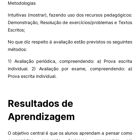
Metodologias
Alumni
Intuitivas (mostrar), fazendo uso dos recursos pedagógicos:
Demonstração, Resolução de exercícios/problemas e Textos
Projetos PRR
Escritos;
No que diz respeito á avaliação estão previstos os seguintes
Magazine
métodos:
1) Avaliação periódica, compreendendo: a) Prova escrita
Eventos
individual. 2) Avaliação por exame, compreendendo: a)
Prova escrita individual.
©2026 Instituto Politécnico de Coimbra
Resultados de
nião Europeia
Política de Privacidade e Cookies
Sugestões,
Aprendizagem
ncias
O objetivo central é que os alunos aprendam a pensar como