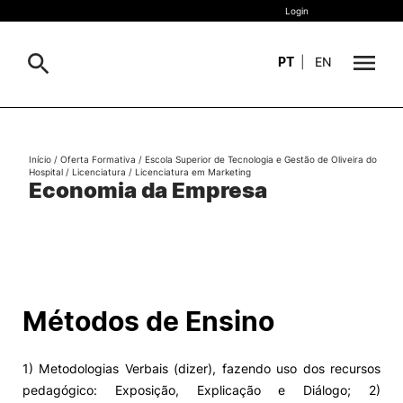
Login
PT
|
EN
Sobre
Pesquisa
Início
/
Oferta Formativa
/
Escola Superior de Tecnologia e Gestão de Oliveira do
Hospital
/
Licenciatura
/
Licenciatura em Marketing
Estudar
Economia da Empresa
Oferta Formativa
Geral
Internacional
Viver
Pesquisa
Métodos de Ensino
II&D e Empresas
1) Metodologias Verbais (dizer), fazendo uso dos recursos
Ação Social
pedagógico: Exposição, Explicação e Diálogo; 2)