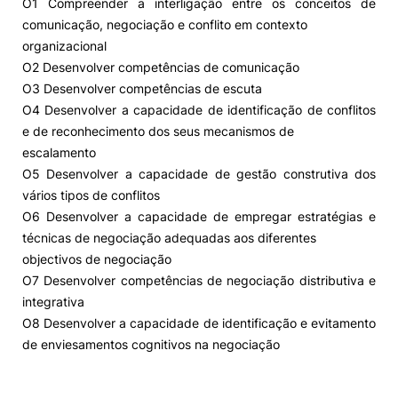
O1 Compreender a interligação entre os conceitos de
comunicação, negociação e conflito em contexto
Alumni
organizacional
O2 Desenvolver competências de comunicação
Projetos PRR
O3 Desenvolver competências de escuta
O4 Desenvolver a capacidade de identificação de conflitos
e de reconhecimento dos seus mecanismos de
Magazine
escalamento
O5 Desenvolver a capacidade de gestão construtiva dos
Eventos
vários tipos de conflitos
O6 Desenvolver a capacidade de empregar estratégias e
técnicas de negociação adequadas aos diferentes
objectivos de negociação
©2026 Instituto Politécnico de Coimbra
O7 Desenvolver competências de negociação distributiva e
integrativa
nião Europeia
Política de Privacidade e Cookies
Sugestões,
O8 Desenvolver a capacidade de identificação e evitamento
ncias
de enviesamentos cognitivos na negociação