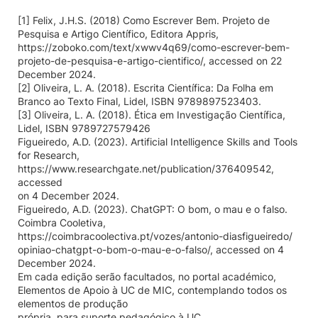
[1] Felix, J.H.S. (2018) Como Escrever Bem. Projeto de
Pesquisa e Artigo Científico, Editora Appris,
https://zoboko.com/text/xwwv4q69/como-escrever-bem-
projeto-de-pesquisa-e-artigo-cientifico/, accessed on 22
December 2024.
[2] Oliveira, L. A. (2018). Escrita Científica: Da Folha em
Branco ao Texto Final, Lidel, ISBN 9789897523403.
[3] Oliveira, L. A. (2018). Ética em Investigação Científica,
Lidel, ISBN 9789727579426
Figueiredo, A.D. (2023). Artificial Intelligence Skills and Tools
for Research,
https://www.researchgate.net/publication/376409542,
accessed
on 4 December 2024.
Figueiredo, A.D. (2023). ChatGPT: O bom, o mau e o falso.
Coimbra Cooletiva,
https://coimbracoolectiva.pt/vozes/antonio-diasfigueiredo/
opiniao-chatgpt-o-bom-o-mau-e-o-falso/, accessed on 4
December 2024.
Em cada edição serão facultados, no portal académico,
Elementos de Apoio à UC de MIC, contemplando todos os
elementos de produção
própria, para suporte pedagógico à UC.