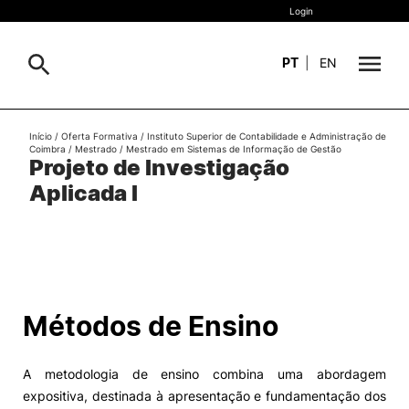
Login
PT
|
EN
Sobre
Início
/
Oferta Formativa
/
Instituto Superior de Contabilidade e Administração de
Pesquisa
Coimbra
/
Mestrado
/
Mestrado em Sistemas de Informação de Gestão
Projeto de Investigação
Estudar
Aplicada I
Oferta Formativa
Geral
Internacional
Viver
Pesquisa
Métodos de Ensino
II&D e Empresas
A metodologia de ensino combina uma abordagem
Ação Social
expositiva, destinada à apresentação e fundamentação dos