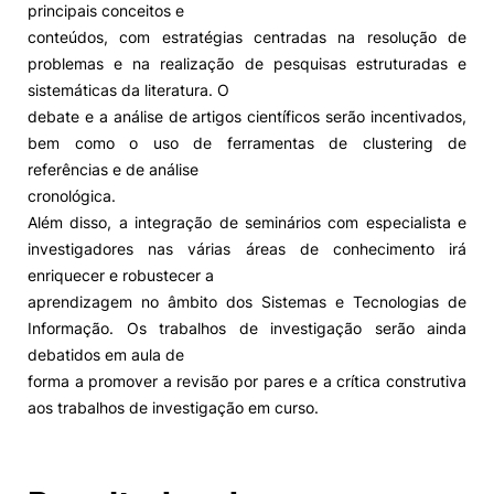
principais conceitos e
conteúdos, com estratégias centradas na resolução de
Alumni
problemas e na realização de pesquisas estruturadas e
sistemáticas da literatura. O
Projetos PRR
debate e a análise de artigos científicos serão incentivados,
bem como o uso de ferramentas de clustering de
Magazine
referências e de análise
cronológica.
Além disso, a integração de seminários com especialista e
Eventos
investigadores nas várias áreas de conhecimento irá
enriquecer e robustecer a
aprendizagem no âmbito dos Sistemas e Tecnologias de
©2026 Instituto Politécnico de Coimbra
Informação. Os trabalhos de investigação serão ainda
debatidos em aula de
forma a promover a revisão por pares e a crítica construtiva
nião Europeia
Política de Privacidade e Cookies
Sugestões,
aos trabalhos de investigação em curso.
ncias