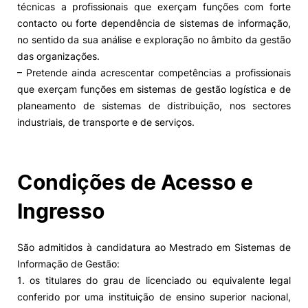
técnicas a profissionais que exerçam funções com forte
contacto ou forte dependência de sistemas de informação,
Alumni
no sentido da sua análise e exploração no âmbito da gestão
das organizações.
Projetos PRR
– Pretende ainda acrescentar competências a profissionais
que exerçam funções em sistemas de gestão logística e de
Magazine
planeamento de sistemas de distribuição, nos sectores
industriais, de transporte e de serviços.
Eventos
Condições de Acesso e
©2026 Instituto Politécnico de Coimbra
Ingresso
nião Europeia
Política de Privacidade e Cookies
Sugestões,
São admitidos à candidatura ao Mestrado em Sistemas de
ncias
Informação de Gestão:
1. os titulares do grau de licenciado ou equivalente legal
conferido por uma instituição de ensino superior nacional,