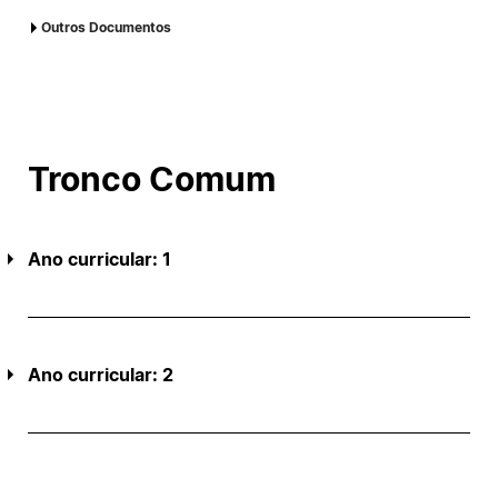
Outros Documentos
1.Registo DGES
2.Acreditação/Avaliação
EMPREGABILIDADE MESTRADO EM SISTEMAS DE
INFORMAÇÃO DE GESTÃO
Tronco Comum
Ano curricular: 1
Ano curricular: 2