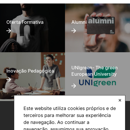
Oferta Formativa
Alumni
UNIgreen- The green
Inovação Pedagógica
European University
✕
Este website utiliza cookies próprios e de
terceiros para melhorar sua experiência
de navegação. Ao continuar a
navegação, assumimos sua aprovação.