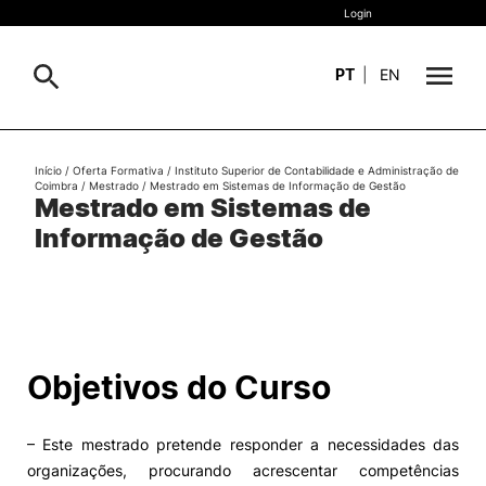
Login
PT
|
EN
Sobre
Início
/
Oferta Formativa
/
Instituto Superior de Contabilidade e Administração de
Pesquisa
Coimbra
/
Mestrado
/
Mestrado em Sistemas de Informação de Gestão
Mestrado em Sistemas de
Estudar
Informação de Gestão
Oferta Formativa
Geral
Internacional
Viver
Pesquisa
Objetivos do Curso
II&D e Empresas
– Este mestrado pretende responder a necessidades das
Ação Social
organizações, procurando acrescentar competências