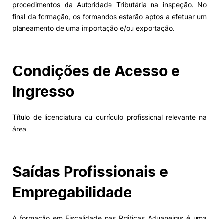
procedimentos da Autoridade Tributária na inspeção. No
final da formação, os formandos estarão aptos a efetuar um
Alumni
planeamento de uma importação e/ou exportação.
Projetos PRR
Condições de Acesso e
Magazine
Ingresso
Eventos
Título de licenciatura ou currículo profissional relevante na
área.
©2026 Instituto Politécnico de Coimbra
Saídas Profissionais e
nião Europeia
Política de Privacidade e Cookies
Sugestões,
ncias
Empregabilidade
A formação em Fiscalidade nas Práticas Aduaneiras é uma