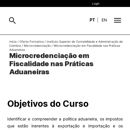
Login
PT
|
EN
Sobre
Início
/
Oferta Formativa
/
Instituto Superior de Contabilidade e Administração de
Coimbra
/
Microcredenciação
/
Microcredenciação em Fiscalidade nas Práticas
Pesquisa
Aduaneiras
Microcredenciação em
Estudar
Fiscalidade nas Práticas
Oferta Formativa
Geral
Aduaneiras
Internacional
Viver
Pesquisa
Objetivos do Curso
II&D e Empresas
Identificar e compreender a política aduaneira, os impostos
Ação Social
que estão inerentes à exportação e importação e os