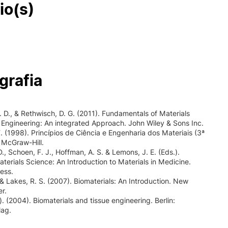
io(s)
grafia
W. D., & Rethwisch, D. G. (2011). Fundamentals of Materials
Engineering: An integrated Approach. John Wiley & Sons Inc.
F. (1998). Princípios de Ciência e Engenharia dos Materiais (3ª
: McGraw-Hill.
D., Schoen, F. J., Hoffman, A. S. & Lemons, J. E. (Eds.).
aterials Science: An Introduction to Materials in Medicine.
ess.
 & Lakes, R. S. (2007). Biomaterials: An Introduction. New
er.
.). (2004). Biomaterials and tissue engineering. Berlin:
lag.