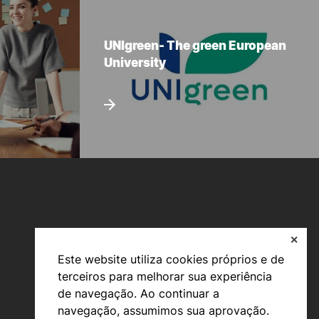
UNIgreen- The green European
University
✕
Este website utiliza cookies próprios e de
terceiros para melhorar sua experiência
Viver
de navegação. Ao continuar a
navegação, assumimos sua aprovação.
Razões para escolher o IPC