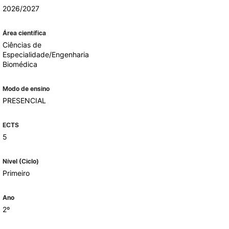
2026/2027
Área científica
ALUMNI
Ciências de
Especialidade/Engenharia
mbra
Biomédica
udante
Modo de ensino
PRESENCIAL
ECTS
5
Nível (Ciclo)
Primeiro
Ano
EVENTOS
2º