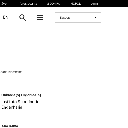
tável
Inforestudante
SIGQ-IPC
INOPOL
Login
|
EN
Escolas
INTERNACIONAL
Estudante Internacional
os
Mobilidade Internacional
 e
Acordos Internacionais
nharia Biomédica
Projetos
Eventos internacionais
Unidade(s) Orgânica(s)
Instituto Superior de
Engenharia
Ano letivo