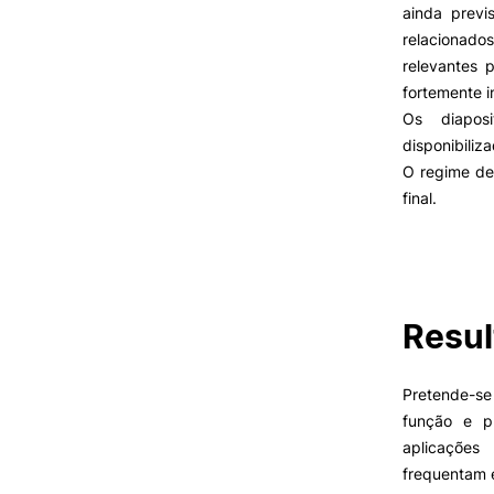
ainda previ
relacionad
relevantes 
VIVER
fortemente i
Os diapos
Razões para escolher o IPC
disponibiliz
Coimbra
O regime de
Oliveira do Hospital
final.
Desporto
Oferta F
Cultura
Associações de Estudantes
Vida Académica
Tunas Académicas
Resul
Informações Úteis
Pretende-se
função e p
Missão e objetivos
aplicações
Podcast “Quintas Académic
com Alumni”
frequentam e