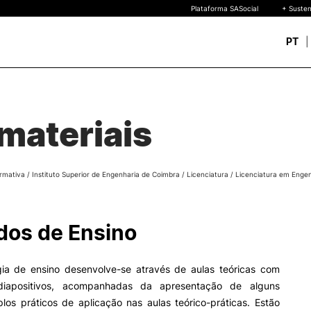
Plataforma SASocial
+ Susten
PT
Novos estudantes
ESTUDAR
Calendários | Propinas
quisa
materiais
Bolsas de Mérito
Oferta Formativa
Legislação | Regulament
Reconhecimento de Graus
rmativa
/
Instituto Superior de Engenharia de Coimbra
/
Licenciatura
/
Licenciatura em Enge
Diplomas Estrangeiros
FAQS
uto
 de
os de Ensino
o
ia de ensino desenvolve-se através de aulas teóricas com
diapositivos, acompanhadas da apresentação de alguns
los práticos de aplicação nas aulas teórico-práticas. Estão