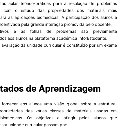
stas aulas teórico-práticas para a resolução de problemas
os com o estudo das propriedades dos materiais mais
para as aplicações biomédicas. A participação dos alunos é
II&D E EMPRESAS
AÇÃO SOCIAL
ncentivada pela grande interação promovida pelo docente.
itivos e as folhas de problemas são previamente
Empresas
Apresentação SAS UPCoi
ados aos alunos na plataforma académica InforEstudante.
INOPOL Academia de
Empreendedorismo
Gabinete de Apoio ao Est
 avaliação da unidade curricular é constituído por um exame
– GAE
i2A - Instituto de Investigação
Aplicada
Apoios Sociais Diretos
ormativa
Geral
Produção Científica
Alojamento
Coimbra iTEC
Alimentação
Saúde & Bem-Estar
Pesquisa
Observatório
tados de Aprendizagem
Projetos
 fornecer aos alunos uma visão global sobre a estrutura,
ropriedades das várias classes de materiais usadas em
PROJETOS PRR
MAGAZINE
 biomédicas. Os objetivos a atingir pelos alunos que
as
sta unidade curricular passam por:
Impulso Jovens STEAM e