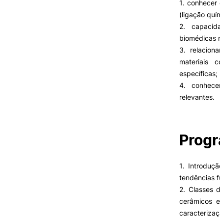
Cartão Alumni
1. conhecer 
Benefícios
(ligação quím
FAQ’S
2. capacid
Contactos
biomédicas n
Portal de Emprego
3. relacion
materiais 
específicas;
4. conhece
relevantes.
Prog
1. Introduçã
tendências f
2. Classes d
cerâmicos e
caracterizaç