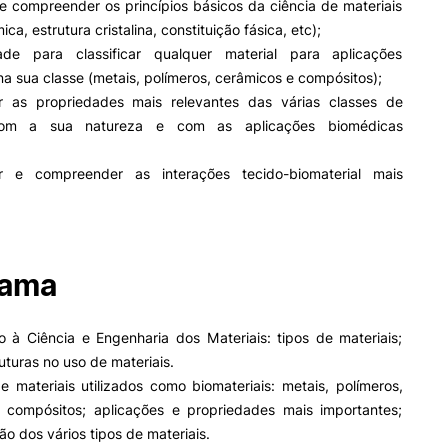
e compreender os princípios básicos da ciência de materiais
Impulso Adultos
ica, estrutura cristalina, constituição fásica, etc);
Acessibilidades
Alojamento
ade para classificar qualquer material para aplicações
Eficiência Energética
a sua classe (metais, polímeros, cerâmicos e compósitos);
Farm4Future
ar as propriedades mais relevantes das várias classes de
IPC+Sucesso
com a sua natureza e com as aplicações biomédicas
inov3p – Centro de Inovação
Pedagógica
r e compreender as interações tecido-biomaterial mais
rama
o à Ciência e Engenharia dos Materiais: tipos de materiais;
uturas no uso de materiais.
e materiais utilizados como biomateriais: metais, polímeros,
 compósitos; aplicações e propriedades mais importantes;
ão dos vários tipos de materiais.