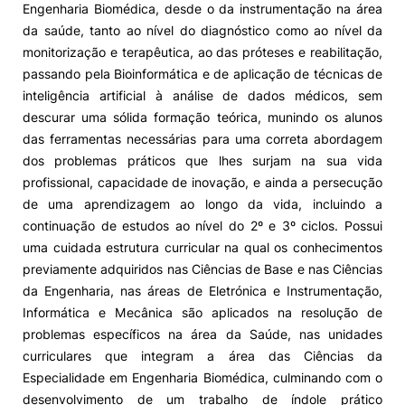
Engenharia Biomédica, desde o da instrumentação na área
da saúde, tanto ao nível do diagnóstico como ao nível da
Alumni
monitorização e terapêutica, ao das próteses e reabilitação,
passando pela Bioinformática e de aplicação de técnicas de
Projetos PRR
inteligência artificial à análise de dados médicos, sem
descurar uma sólida formação teórica, munindo os alunos
Magazine
das ferramentas necessárias para uma correta abordagem
dos problemas práticos que lhes surjam na sua vida
profissional, capacidade de inovação, e ainda a persecução
Eventos
de uma aprendizagem ao longo da vida, incluindo a
continuação de estudos ao nível do 2º e 3º ciclos. Possui
uma cuidada estrutura curricular na qual os conhecimentos
©2026 Instituto Politécnico de Coimbra
previamente adquiridos nas Ciências de Base e nas Ciências
da Engenharia, nas áreas de Eletrónica e Instrumentação,
Informática e Mecânica são aplicados na resolução de
nião Europeia
Política de Privacidade e Cookies
Sugestões,
problemas específicos na área da Saúde, nas unidades
ncias
curriculares que integram a área das Ciências da
Especialidade em Engenharia Biomédica, culminando com o
desenvolvimento de um trabalho de índole prático