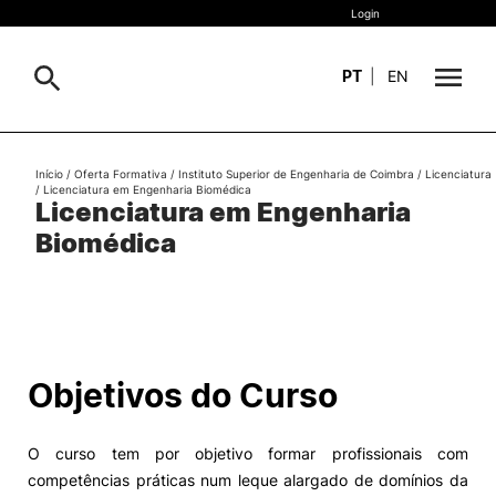
Login
PT
|
EN
Sobre
Início
/
Oferta Formativa
/
Instituto Superior de Engenharia de Coimbra
/
Licenciatura
Pesquisa
/
Licenciatura em Engenharia Biomédica
Licenciatura em Engenharia
Estudar
Biomédica
Oferta Formativa
Geral
Internacional
Viver
Pesquisa
Objetivos do Curso
II&D e Empresas
O curso tem por objetivo formar profissionais com
Ação Social
competências práticas num leque alargado de domínios da