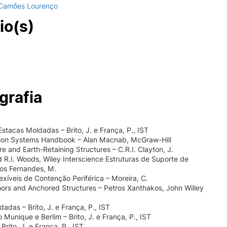
 Camões Lourenço
io(s)
grafia
Estacas Moldadas – Brito, J. e França, P., IST
tion Systems Handbook – Alan Macnab, McGraw-Hill
re and Earth-Retaining Structures – C.R.I. Clayton, J.
nd R.I. Woods, Wiley Interscience Estruturas de Suporte de
tos Fernandes, M.
lexíveis de Contenção Periférica – Moreira, C.
ors and Anchored Structures – Petros Xanthakos, John Willey
adas – Brito, J. e França, P., IST
 Munique e Berlim – Brito, J. e França, P., IST
rito, J. e França, P., IST