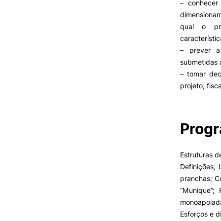
Cartão Alumni
– conhecer
Benefícios
dimensioname
FAQ’S
qual o pr
Contactos
característi
Portal de Emprego
– prever a
submetidas 
– tomar dec
projeto, fis
Prog
Estruturas de
Definições; 
pranchas; Co
“Munique”; 
monoapoiada
Esforços e 