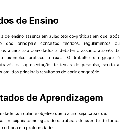
os de Ensino
II&D E EMPRESAS
AÇÃO SOCIAL
Empresas
Apresentação SAS UPCoi
ia de ensino assenta em aulas teórico-práticas em que, após
INOPOL Academia de
o dos principais conceitos teóricos, regulamentos ou
Empreendedorismo
Gabinete de Apoio ao Est
, os alunos são convidados a debater o assunto através da
– GAE
i2A - Instituto de Investigação
Aplicada
Apoios Sociais Diretos
de exemplos práticos e reais. O trabalho em grupo é
ormativa
Geral
Produção Científica
Alojamento
através da apresentação de temas de pesquisa, sendo a
Coimbra iTEC
Alimentação
 oral dos principais resultados de cariz obrigatório.
Saúde & Bem-Estar
Observatório
Pesquisa
Projetos
tados de Aprendizagem
unidade curricular, é objetivo que o aluno seja capaz de:
PROJETOS PRR
MAGAZINE
r as principais tecnologias de estruturas de suporte de terras
as
ão urbana em profundidade;
Impulso Jovens STEAM e