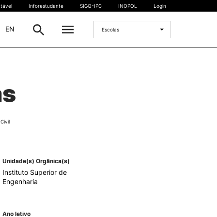
tável
Inforestudante
SIGQ-IPC
INOPOL
Login
|
EN
Escolas
INTERNACIONAL
as
Estudante Internacional
os
Mobilidade Internacional
 e
Acordos Internacionais
ivil
Projetos
Eventos internacionais
Unidade(s) Orgânica(s)
Instituto Superior de
Engenharia
Ano letivo