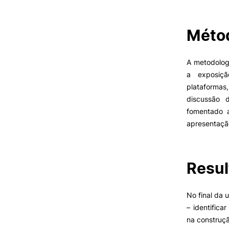
Métod
VIVER
Razões para escolher o IPC
A metodolog
Coimbra
a exposiçã
Oliveira do Hospital
plataformas
Desporto
discussão 
Cultura
Oferta F
fomentado 
Associações de Estudantes
apresentação
Vida Académica
Tunas Académicas
Informações Úteis
Resul
No final da 
Missão e objetivos
– identifica
Podcast “Quintas Académic
com Alumni”
na construç