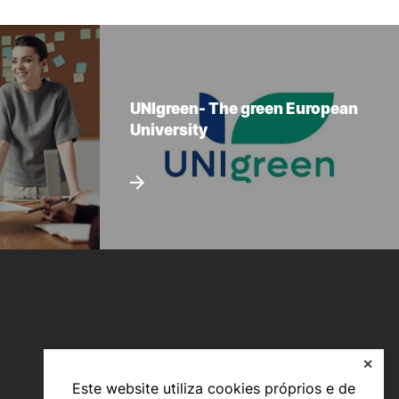
UNIgreen- The green European
University
✕
Este website utiliza cookies próprios e de