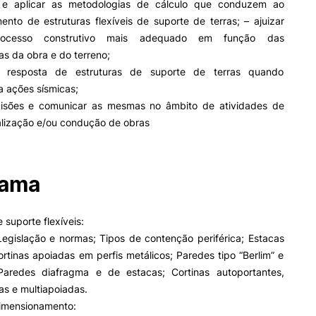
 e aplicar as metodologias de cálculo que conduzem ao
Impulso Adultos
nto de estruturas flexíveis de suporte de terras; – ajuizar
Acessibilidades
Alojamento
ocesso construtivo mais adequado em função das
Eficiência Energética
cas da obra e do terreno;
Farm4Future
 resposta de estruturas de suporte de terras quando
IPC+Sucesso
a ações sísmicas;
inov3p – Centro de Inovação
isões e comunicar as mesmas no âmbito de atividades de
Pedagógica
calização e/ou condução de obras
rama
 suporte flexíveis:
Legislação e normas; Tipos de contenção periférica; Estacas
rtinas apoiadas em perfis metálicos; Paredes tipo “Berlim” e
Paredes diafragma e de estacas; Cortinas autoportantes,
s e multiapoiadas.
dimensionamento: