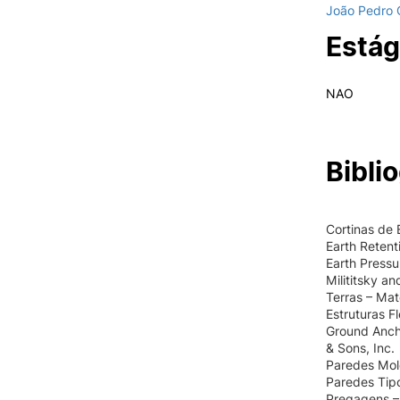
João Pedro
Estág
NAO
Biblio
Cortinas de 
Earth Reten
Earth Pressu
Milititsky a
Terras – Ma
Estruturas F
Ground Anch
& Sons, Inc.
Paredes Mold
Paredes Tipo
Pregagens – B