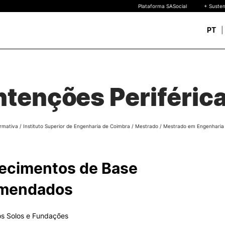
Plataforma SASocial
+ Susten
PT
Novos estudantes
ESTUDAR
Calendários | Propinas
quisa
tenções Periféric
Bolsas de Mérito
Oferta Formativa
Legislação | Regulament
Reconhecimento de Graus
rmativa
/
Instituto Superior de Engenharia de Coimbra
/
Mestrado
/
Mestrado em Engenharia C
Diplomas Estrangeiros
FAQS
uto
 de
ecimentos de Base
o
mendados
s Solos e Fundações