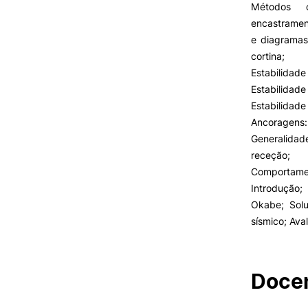
Métodos c
encastramen
e diagramas
cortina;
Estabilidade
Estabilidad
Estabilidade
Ancoragens:
Generalidad
receção;
Comportamen
Introdução
Okabe; Solu
sísmico; Ava
Docen