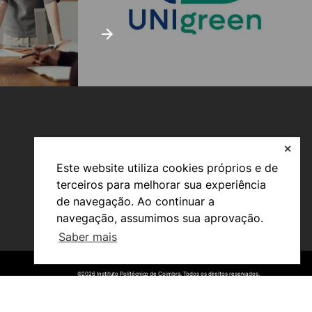
✕
Este website utiliza cookies próprios e de
terceiros para melhorar sua experiência
de navegação. Ao continuar a
Viver
navegação, assumimos sua aprovação.
Razões para escolher o IPC
Saber mais
Coimbra
Oliveira do Hospital
Cultura
©2026 Instituto Politécnico de Coimbra. Todos os direitos reservados.
©2026 Instituto Politécnico de Coimbra. Todos os direitos reservados.
Desporto
Associações de Estudantes
Vida Académica