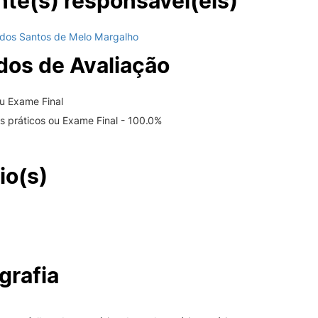
te(s) responsável(eis)
 dos Santos de Melo Margalho
os de Avaliação
ou Exame Final
os práticos ou Exame Final - 100.0%
io(s)
grafia