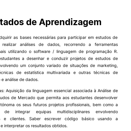
tados de Aprendizagem
II&D E EMPRESAS
AÇÃO SOCIAL
Empresas
Apresentação SAS UPCoi
Adquirir as bases necessárias para participar em estudos de
INOPOL Academia de
realizar análises de dados, recorrendo a ferramentas
Empreendedorismo
Gabinete de Apoio ao Est
– GAE
ais utilizando o software / linguagem de programação R.
i2A - Instituto de Investigação
ormativa
Geral
Aplicada
Apoios Sociais Diretos
estudantes a desenhar e conduzir projetos de estudos de
Produção Científica
Alojamento
volvendo um conjunto variado de situações de marketing,
Coimbra iTEC
Alimentação
técnicas de estatística multivariada e outras técnicas de
Pesquisa
Saúde & Bem-Estar
o e análise de dados.
Observatório
Projetos
s: Aquisição da linguagem essencial associada à Análise de
udos de Mercado que permita aos estudantes desenvolver
tónoma os seus futuros projetos profissionais, bem como a
 de integrar equipas multidisciplinares envolvendo
PROJETOS PRR
MAGAZINE
tas e clientes. Saber escrever código básico usando a
as
e interpretar os resultados obtidos.
Impulso Jovens STEAM e