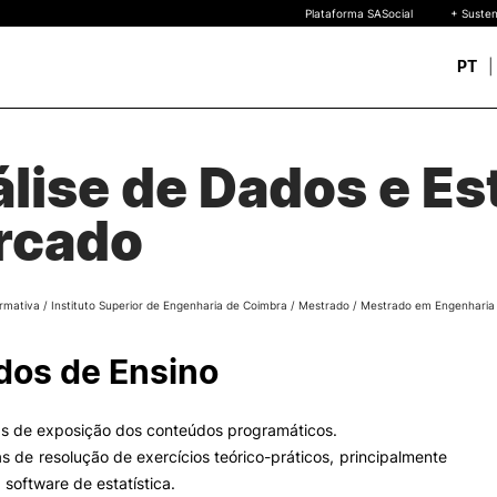
Plataforma SASocial
+ Susten
PT
Novos estudantes
ESTUDAR
lise de Dados e Es
Calendários | Propinas
quisa
Bolsas de Mérito
Oferta Formativa
rcado
Legislação | Regulament
Reconhecimento de Graus
Diplomas Estrangeiros
FAQS
rmativa
/
Instituto Superior de Engenharia de Coimbra
/
Mestrado
/
Mestrado em Engenharia e
uto
 de
os de Ensino
o
as de exposição dos conteúdos programáticos.
as de resolução de exercícios teórico-práticos, principalmente
 software de estatística.