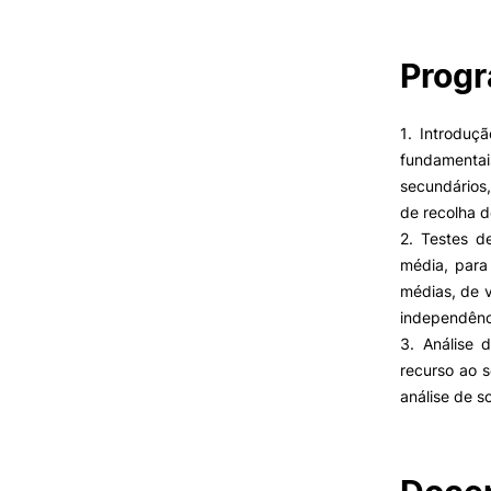
Cartão Alumni
Benefícios
FAQ’S
Prog
Contactos
Portal de Emprego
1. Introduç
fundamentai
secundários
de recolha 
2. Testes d
média, para
médias, de v
independênci
3. Análise 
recurso ao s
análise de s