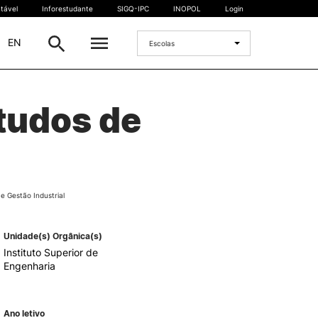
tável
Inforestudante
SIGQ-IPC
INOPOL
Login
|
EN
Escolas
INTERNACIONAL
tudos de
Estudante Internacional
os
Mobilidade Internacional
 e
Acordos Internacionais
Projetos
 Gestão Industrial
Eventos internacionais
Unidade(s) Orgânica(s)
Instituto Superior de
Engenharia
Ano letivo