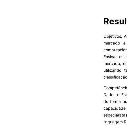
Resul
VIVER
Razões para escolher o IPC
Objetivos: 
Coimbra
mercado e 
Oliveira do Hospital
computacion
Oferta F
Desporto
Ensinar os 
Cultura
mercado, en
Associações de Estudantes
utilizando 
Vida Académica
classificaçã
Tunas Académicas
Informações Úteis
Competência
Dados e Est
de forma au
capacidade
Missão e objetivos
especialis
Podcast “Quintas Académic
com Alumni”
linguagem R 