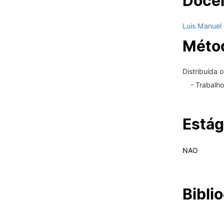
Docen
Luis Manuel
Métod
Distribuída 
- Trabalh
Estág
NAO
Biblio