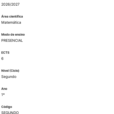
2026/2027
Área científica
ALUMNI
Matemática
mbra
Modo de ensino
udante
PRESENCIAL
ECTS
6
Nível (Ciclo)
Segundo
Ano
1º
EVENTOS
Código
SEGUNDO