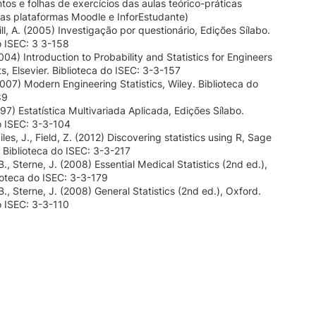
os e folhas de exercícios das aulas teórico-práticas
nas plataformas Moodle e InforEstudante)
Hill, A. (2005) Investigação por questionário, Edições Sílabo.
o ISEC: 3 3-158
004) Introduction to Probability and Statistics for Engineers
ts, Elsevier. Biblioteca do ISEC: 3-3-157
2007) Modern Engineering Statistics, Wiley. Biblioteca do
89
997) Estatística Multivariada Aplicada, Edições Sílabo.
o ISEC: 3-3-104
Miles, J., Field, Z. (2012) Discovering statistics using R, Sage
. Biblioteca do ISEC: 3-3-217
., Sterne, J. (2008) Essential Medical Statistics (2nd ed.),
ioteca do ISEC: 3-3-179
., Sterne, J. (2008) General Statistics (2nd ed.), Oxford.
o ISEC: 3-3-110