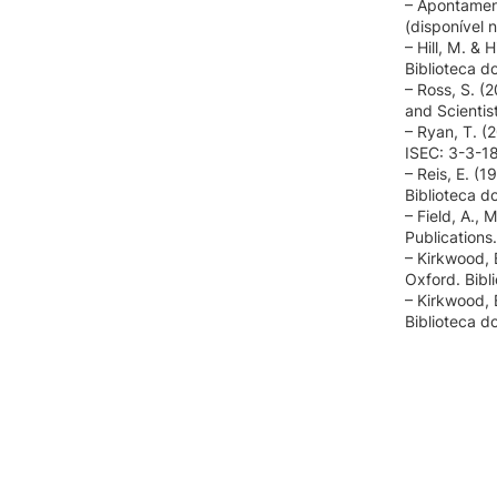
– Apontament
(disponível 
– Hill, M. & 
Biblioteca d
– Ross, S. (2
and Scientis
– Ryan, T. (
ISEC: 3-3-1
– Reis, E. (1
Biblioteca d
– Field, A., 
Publications
– Kirkwood, B
Oxford. Bibl
– Kirkwood, B
Biblioteca d