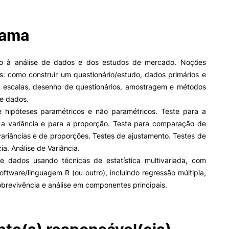
Impulso Adultos
Acessibilidades
Alojamento
rama
Eficiência Energética
Farm4Future
ão à análise de dados e dos estudos de mercado. Noções
IPC+Sucesso
inov3p – Centro de Inovação
s: como construir um questionário/estudo, dados primários e
Pedagógica
, escalas, desenho de questionários, amostragem e métodos
de dados.
e hipóteses paramétricos e não paramétricos. Teste para a
 a variância e para a proporção. Teste para comparação de
ariâncias e de proporções. Testes de ajustamento. Testes de
a. Análise de Variância.
de dados usando técnicas de estatística multivariada, com
oftware/linguagem R (ou outro), incluindo regressão múltipla,
obrevivência e análise em componentes principais.