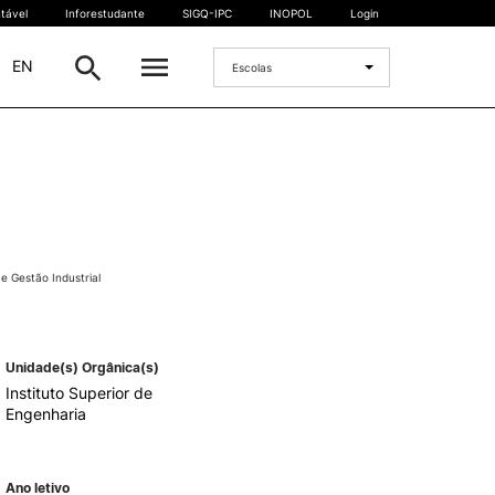
tável
Inforestudante
SIGQ-IPC
INOPOL
Login
|
EN
Escolas
INTERNACIONAL
Estudante Internacional
os
Mobilidade Internacional
 e
Acordos Internacionais
 Gestão Industrial
Projetos
Eventos internacionais
Unidade(s) Orgânica(s)
Instituto Superior de
Engenharia
Ano letivo