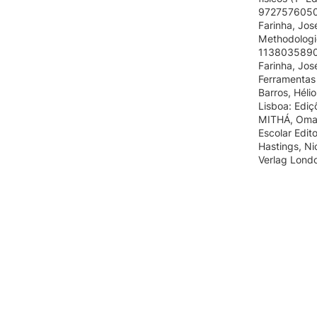
9727576050
Farinha, Jos
Methodologie
1138035890
Farinha, Jos
Ferramentas
Barros, Héli
Lisboa: Ediç
MITHÁ, Omar,
Escolar Edit
Hastings, Ni
Verlag Lond