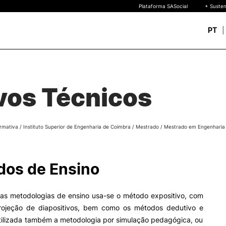
Plataforma SASocial
+ Susten
PT
Novos estudantes
ESTUDAR
Calendários | Propinas
quisa
vos Técnicos
Bolsas de Mérito
Oferta Formativa
Legislação | Regulament
Reconhecimento de Graus
rmativa
/
Instituto Superior de Engenharia de Coimbra
/
Mestrado
/
Mestrado em Engenharia e
Diplomas Estrangeiros
FAQS
uto
 de
os de Ensino
o
as metodologias de ensino usa-se o método expositivo, com
rojeção de diapositivos, bem como os métodos dedutivo e
utilizada também a metodologia por simulação pedagógica, ou