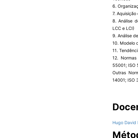
6. Organiza
7. Aquisição
8. Análise 
LCC e LCI)
9. Análise d
10. Modelo d
11. Tendênci
12. Normas
55001; ISO 
Outras Nor
14001; ISO 
Docen
Hugo David 
Métod