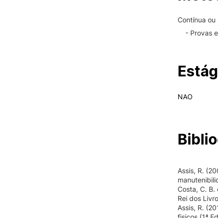
Contínua ou
- Provas 
Estág
NAO
Biblio
Assis, R. (2
manutenibili
Costa, C. B. 
Rei dos Livr
Assis, R. (2
fisicos (1ª 