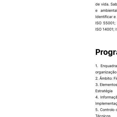
de vida. Sab
Benefícios
e ambienta
FAQ’S
Identificar 
Contactos
ISO 55001; 
Portal de Emprego
ISO 14001; 
Prog
1. Enquadra
organização
2. Âmbito: F
3. Elementos
Estratégia
4. Informaç
Implementa
5. Controlo
Técnicos