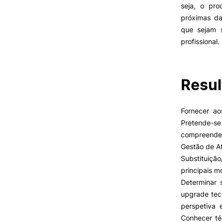
seja, o pr
próximas da
que sejam s
VIVER
profissional.
Razões para escolher o IPC
Coimbra
Resul
Oliveira do Hospital
Desporto
Cultura
Fornecer ao
Associações de Estudantes
Oferta F
Pretende-
Vida Académica
compreende
Tunas Académicas
Gestão de A
Informações Úteis
Substituição
principais m
Determinar
Missão e objetivos
upgrade tec
Podcast “Quintas Académic
perspetiva 
com Alumni”
Conhecer té
Cartão Alumni