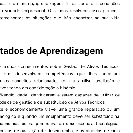
ocesso de ensino/aprendizagem é realizado em condições
 realidade empresarial. Os alunos resolvem casos práticos,
emelhantes às situações que irão encontrar na sua vida
II&D E EMPRESAS
AÇÃO SOCIAL
Empresas
Apresentação SASIPC
INOPOL Academia de
Gabinete de Apoio ao Est
Empreendedorismo
– GAE
tados de Aprendizagem
i2A - Instituto de Investigação
Apoios Sociais Diretos
Aplicada
Alojamento
Produção Científica
s alunos conhecimentos sobre Gestão de Ativos Técnicos.
Alimentação
ormativa
Geral
Coimbra iTEC
Saúde & Bem-Estar
se que desenvolvam competências que lhes permitam
Observatório
r os conceitos relacionados com a análise, avaliação e
Projetos
tivos tendo em consideração o binómio
Pesquisa
/Rendibilidade; identificarem e serem capazes de utilizar os
odelos de gestão e de substituição de Ativos Técnicos.
 se é economicamente viável uma grande reparação ou um
PROJETOS PRR
MAGAZINE
nológico e quando um equipamento deve ser substituído na
as
económica ou na perspetiva da obsolescência tecnológica.
Impulso Jovens STEAM e
cnicas de avaliação de desempenho, e os modelos de ciclo
Impulso Adultos