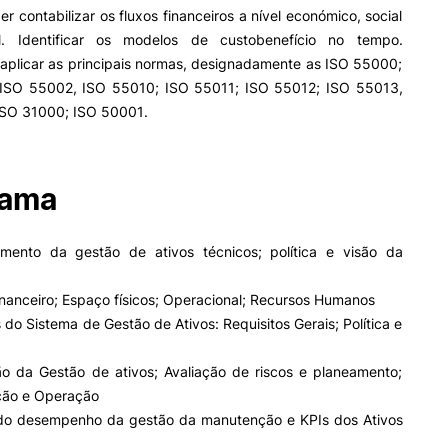
er contabilizar os fluxos financeiros a nível económico, social
Acessibilidades
l. Identificar os modelos de custobenefício no tempo.
Alojamento
e aplicar as principais normas, designadamente as ISO 55000;
Eficiência Energética
ISO 55002, ISO 55010; ISO 55011; ISO 55012; ISO 55013,
Farm4Future
ISO 31000; ISO 50001.
IPC+Sucesso
inov3p – Centro de Inovação
Pedagógica
rama
mento da gestão de ativos técnicos; política e visão da
inanceiro; Espaço físicos; Operacional; Recursos Humanos
 do Sistema de Gestão de Ativos: Requisitos Gerais; Política e
ão da Gestão de ativos; Avaliação de riscos e planeamento;
ção e Operação
 do desempenho da gestão da manutenção e KPIs dos Ativos