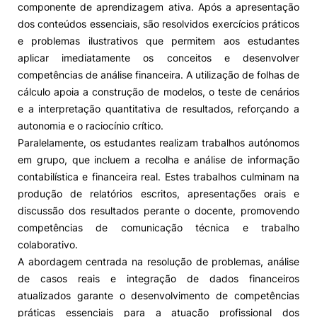
componente de aprendizagem ativa. Após a apresentação
dos conteúdos essenciais, são resolvidos exercícios práticos
Alumni
e problemas ilustrativos que permitem aos estudantes
aplicar imediatamente os conceitos e desenvolver
Projetos PRR
competências de análise financeira. A utilização de folhas de
cálculo apoia a construção de modelos, o teste de cenários
Magazine
e a interpretação quantitativa de resultados, reforçando a
autonomia e o raciocínio crítico.
Paralelamente, os estudantes realizam trabalhos autónomos
Eventos
em grupo, que incluem a recolha e análise de informação
contabilística e financeira real. Estes trabalhos culminam na
produção de relatórios escritos, apresentações orais e
©2026 Instituto Politécnico de Coimbra
discussão dos resultados perante o docente, promovendo
competências de comunicação técnica e trabalho
colaborativo.
nião Europeia
Política de Privacidade e Cookies
Sugestões,
A abordagem centrada na resolução de problemas, análise
ncias
de casos reais e integração de dados financeiros
atualizados garante o desenvolvimento de competências
práticas essenciais para a atuação profissional dos