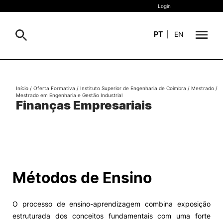
Login
PT
|
EN
Sobre
Pesquisa
Início
/
Oferta Formativa
/
Instituto Superior de Engenharia de Coimbra
/
Mestrado
/
Mestrado em Engenharia e Gestão Industrial
Estudar
Finanças Empresariais
Oferta Formativa
Geral
Internacional
Viver
Pesquisa
Métodos de Ensino
II&D e Empresas
O processo de ensino-aprendizagem combina exposição
Ação Social
estruturada dos conceitos fundamentais com uma forte