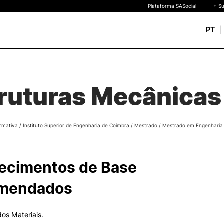
Plataforma SASocial
+ Su
PT
Novos estudantes
ESTUDAR
Calendários | Propinas
quisa
ruturas Mecânicas
Bolsas de Mérito
Oferta Formativa
Legislação | Regulament
Reconhecimento de Graus
rmativa
/
Instituto Superior de Engenharia de Coimbra
/
Mestrado
/
Mestrado em Engenharia
Diplomas Estrangeiros
FAQS
uto
 de
ecimentos de Base
o
mendados
dos Materiais.