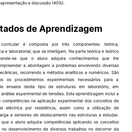
 apresentação e discussão (40%).
Impulso Adultos
Acessibilidades
Alojamento
Eficiência Energética
tados de Aprendizagem
Farm4Future
UPCoimbra+Sucesso
curricular é composta por três componentes: teórica,
inov3p – Centro de Inovação
Pedagógica
ca e laboratorial, que se interligam. Na parte teórica e teórico
etende-se que o aluno adquira conhecimentos que lhe
ompreender a abordagem a problemas envolvendo diversas
mecânicas, recorrendo a métodos analíticos e numéricos. São
dos os procedimentos experimentais necessários para a
de ensaios deste tipo de estruturas em laboratório, em
a análise experimental de tensões. Esta aprendizagem inclui a
e competências na aplicação experimental dos conceitos de
ia eléctrica por resistência, assim como a utilização de
carga e sensores de deslocamento nas estruturas a estudar.
 que o aluno adquira competências aplicando os conceitos
 no desenvolvimento de diversos trabalhos no decorrer da