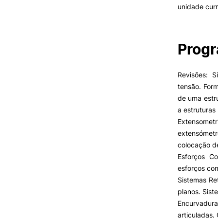
unidade curr
Prog
Revisões: S
tensão. Form
de uma estru
a estruturas
Extensomet
extensómet
colocação d
Esforços C
esforços co
Sistemas Re
planos. Sist
Encurvadura
articuladas.