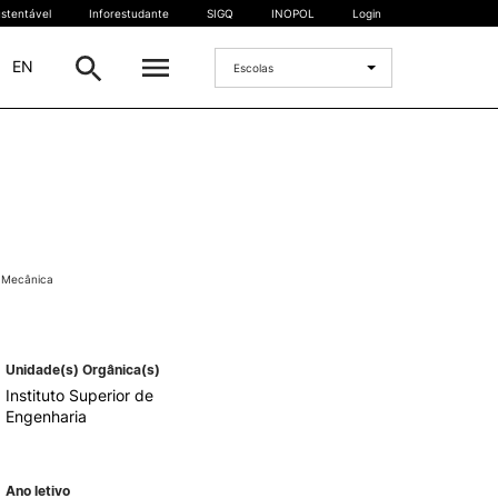
stentável
Inforestudante
SIGQ
INOPOL
Login
|
EN
Escolas
INTERNACIONAL
Estudante Internacional
os
Mobilidade Internacional
 e
Acordos Internacionais
 Mecânica
Projetos
Eventos internacionais
Unidade(s) Orgânica(s)
Instituto Superior de
Engenharia
Ano letivo