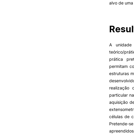
alvo de uma
Cartão Alumni
Benefícios
FAQ’S
Contactos
Resul
Portal de Emprego
A unidade 
teórico/práti
prática pr
permitam c
estruturas 
desenvolvi
realização 
particular n
aquisição d
extensometr
células de 
Pretende-se
apreendidos