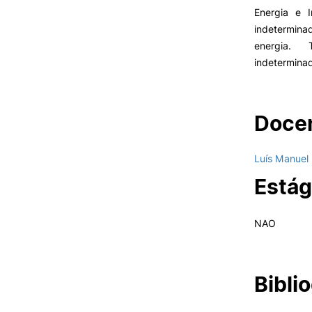
Energia e I
indetermina
energia. 
indetermina
Docen
Luís Manuel 
Estág
NAO
Biblio