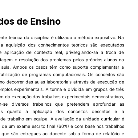
os de Ensino
II&D E EMPRESAS
AÇÃO SOCIAL
Empresas
Apresentação SAS UPCoi
e teórica da disciplina é utilizado o método expositivo. Na
INOPOL Academia de
da aquisição dos conhecimentos teóricos são executados
Empreendedorismo
Gabinete de Apoio ao Est
 aplicação de contexto real, privilegiando-se a troca de
– GAE
i2A - Instituto de Investigação
Aplicada
Apoios Sociais Diretos
rdagem e resolução dos problemas pelos próprios alunos no
ormativa
Geral
Produção Científica
Alojamento
a aula. Ambos os casos têm como suporte complementar a
Coimbra iTEC
Alimentação
o/utilização de programas computacionais. Os conceitos são
Saúde & Bem-Estar
no decorrer das aulas laboratoriais através da execução de
Pesquisa
Observatório
emplos experimentais. A turma é dividida em grupos de três
Projetos
lém da execução dos trabalhos experimentais demonstrativos,
m-se diversos trabalhos que pretendem aprofundar as
as quanto à aplicação dos conceitos descritos e à
de trabalho em equipa. A avaliação da unidade curricular é
PROJETOS PRR
MAGAZINE
és de um exame escrito final (60%) e com base nos trabalhos
as
 que são entregues ao docente sob a forma de relatório e
Impulso Jovens STEAM e