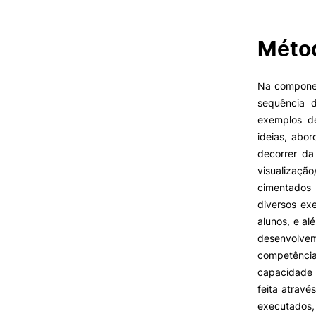
Métod
VIVER
Razões para escolher a
Na component
UPCoimbra
sequência 
Coimbra
exemplos de
Oliveira do Hospital
ideias, abo
Desporto
Oferta F
decorrer d
Cultura
visualizaçã
Associações de Estudantes
cimentados 
Vida Académica
diversos ex
Tunas Académicas
alunos, e a
Informações Úteis
desenvolve
competênci
capacidade 
Missão e objetivos
feita atrav
Podcast “Quintas Académic
executados,
com Alumni”