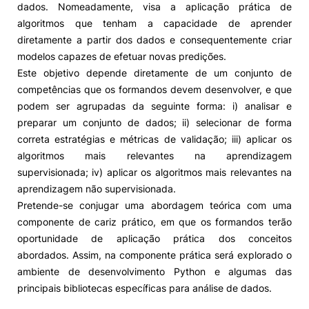
dados. Nomeadamente, visa a aplicação prática de
algoritmos que tenham a capacidade de aprender
Alumni
diretamente a partir dos dados e consequentemente criar
modelos capazes de efetuar novas predições.
Projetos PRR
Este objetivo depende diretamente de um conjunto de
competências que os formandos devem desenvolver, e que
Magazine
podem ser agrupadas da seguinte forma: i) analisar e
preparar um conjunto de dados; ii) selecionar de forma
correta estratégias e métricas de validação; iii) aplicar os
Eventos
algoritmos mais relevantes na aprendizagem
supervisionada; iv) aplicar os algoritmos mais relevantes na
aprendizagem não supervisionada.
©2026 Instituto Politécnico de Coimbra
Pretende-se conjugar uma abordagem teórica com uma
componente de cariz prático, em que os formandos terão
oportunidade de aplicação prática dos conceitos
nião Europeia
Política de Privacidade e Cookies
Sugestões,
abordados. Assim, na componente prática será explorado o
ncias
ambiente de desenvolvimento Python e algumas das
principais bibliotecas específicas para análise de dados.