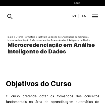
Login
PT
|
EN
Sobre
Início
/
Oferta Formativa
/
Instituto Superior de Engenharia de Coimbra
/
Pesquisa
Microcredenciação
/
Microcredenciação em Análise Inteligente de Dados
Microcredenciação em Análise
Estudar
Inteligente de Dados
Oferta Formativa
Geral
Internacional
Viver
Pesquisa
Objetivos do Curso
II&D e Empresas
O curso pretende dotar os formandos dos conceitos
Ação Social
fundamentais na área da aprendizagem automática de