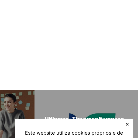
UNIgreen- The green European
✕
University
Este website utiliza cookies próprios e de