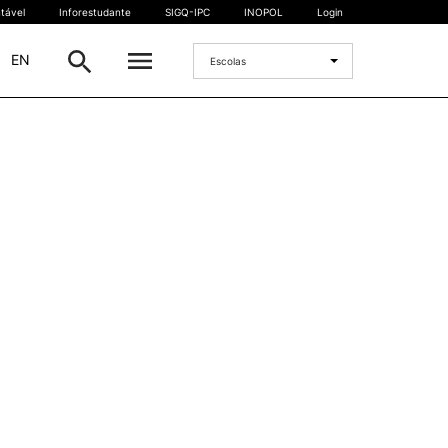
tável
Inforestudante
SIGQ-IPC
INOPOL
Login
|
EN
Escolas
INTERNACIONAL
Estudante Internacional
os
Mobilidade Internacional
 e
Acordos Internacionais
Projetos
Eventos internacionais