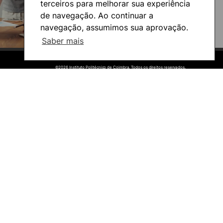
terceiros para melhorar sua experiência
de navegação. Ao continuar a
navegação, assumimos sua aprovação.
Saber mais
©2026 Instituto Politécnico de Coimbra. Todos os direitos reservados.
©2026 Instituto Politécnico de Coimbra. Todos os direitos reservados.
Viver
Razões para escolher o IPC
Coimbra
Oliveira do Hospital
Cultura
Desporto
Associações de Estudantes
Vida Académica
Informações Úteis