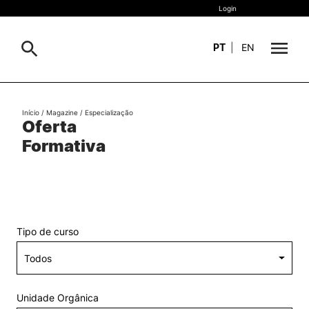
Login
PT
|
EN
Sobre
Pesquisa
Início
/
Magazine
/ Especialização
Oferta
Estudar
Formativa
Oferta Formativa
Geral
Internacional
Viver
Pesquisa
Tipo de curso
II&D e Empresas
Ação Social
Unidade Orgânica