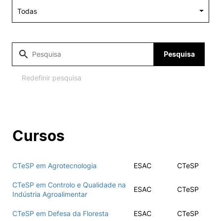
Alumni
Projetos PRR
Pesquisa
Magazine
Redefinir pesquisa
Eventos
Cursos
©2026 Instituto Politécnico de Coimbra
CTeSP em Agrotecnologia
ESAC
CTeSP
nião Europeia
Política de Privacidade e Cookies
Sugestões,
ncias
CTeSP em Controlo e Qualidade na
ESAC
CTeSP
Indústria Agroalimentar
CTeSP em Defesa da Floresta
ESAC
CTeSP