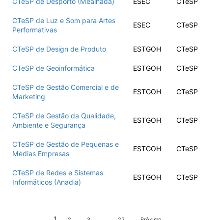
CTeSP de Desporto (Mealhada)
ESEC
CTeSP
CTeSP de Luz e Som para Artes
ESEC
CTeSP
Performativas
CTeSP de Design de Produto
ESTGOH
CTeSP
CTeSP de Geoinformática
ESTGOH
CTeSP
CTeSP de Gestão Comercial e de
ESTGOH
CTeSP
Marketing
CTeSP de Gestão da Qualidade,
ESTGOH
CTeSP
Ambiente e Segurança
CTeSP de Gestão de Pequenas e
ESTGOH
CTeSP
Médias Empresas
CTeSP de Redes e Sistemas
ESTGOH
CTeSP
Informáticos (Anadia)
1
…
2
3
22
Próximo