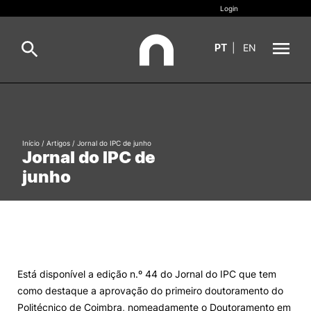
Login
PT
|
EN
Sobre
Pesquisa
Estudar
Início
/
Artigos
/
Jornal do IPC de junho
Jornal do IPC de
Oferta Formativa
Geral
junho
Internacional
Viver
Pesquisa
II&D e Empresas
Está disponível a edição n.º 44 do Jornal do IPC que tem
como destaque a aprovação do primeiro doutoramento do
Ação Social
Politécnico de Coimbra, nomeadamente o Doutoramento em