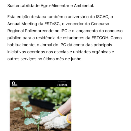
Sustentabilidade Agro-Alimentar e Ambiental.
Alumni
Esta edição destaca também o aniversário do ISCAC, o
Annual Meeting da ESTeSC, o vencedor do Concurso
Projetos PRR
Regional Poliempreende no IPC e o lançamento do concurso
público para a residência de estudantes da ESTGOH. Como
Magazine
habitualmente, o Jornal do IPC dá conta das principais
iniciativas ocorridas nas escolas e unidades orgânicas e
outros serviços no último mês de junho.
Eventos
©2026 Instituto Politécnico de Coimbra
nião Europeia
Política de Privacidade e Cookies
Sugestões,
ncias