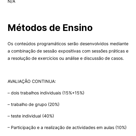
N/A
Alumni
Métodos de Ensino
Projetos PRR
Os conteúdos programáticos serão desenvolvidos mediante
Magazine
a combinação de sessão expositivas com sessões práticas e
a resolução de exercicios ou análise e discussão de casos.
Eventos
AVALIAÇÃO CONTINUA:
©2026 Instituto Politécnico de Coimbra
– dois trabalhos individuais (15%+15%)
– trabalho de grupo (20%)
nião Europeia
Política de Privacidade e Cookies
Sugestões,
ncias
– teste individual (40%)
– Participação e a realização de actividades em aulas (10%)