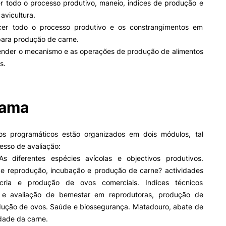
 todo o processo produtivo, maneio, indices de produção e
Impulso Adultos
avicultura.
Acessibilidades
r todo o processo produtivo e os constrangimentos em
Alojamento
para produção de carne.
Eficiência Energética
der o mecanismo e as operações de produção de alimentos
Farm4Future
s.
UPCoimbra+Sucesso
inov3p – Centro de Inovação
Pedagógica
rama
s programáticos estão organizados em dois módulos, tal
esso de avaliação:
s diferentes espécies avícolas e objectivos produtivos.
de reprodução, incubação e produção de carne? actividades
ecria e produção de ovos comerciais. Indices técnicos
 e avaliação de bem­estar em reprodutoras, produção de
dução de ovos. Saúde e biossegurança. Matadouro, abate de
dade da carne.