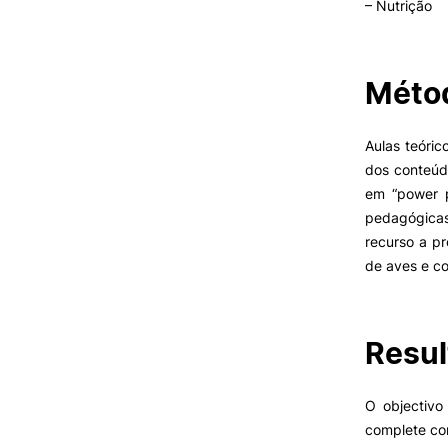
– Nutrição
VIVER
Métod
Razões para escolher a
UPCoimbra
Aulas teóric
Coimbra
dos conteúdo
Oliveira do Hospital
em “power p
Desporto
pedagógicas
Cultura
recurso a p
Associações de Estudantes
de aves e co
Vida Académica
Oferta F
Tunas Académicas
Informações Úteis
Resul
Missão e objetivos
O objectivo
Podcast “Quintas Académic
complete com
com Alumni”