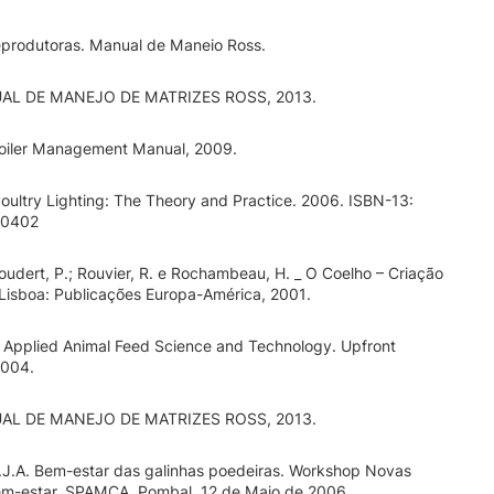
produtoras. Manual de Maneio Ross.
L DE MANEJO DE MATRIZES ROSS, 2013.
oiler Management Manual, 2009.
Poultry Lighting: The Theory and Practice. 2006. ISBN-13:
10402
oudert, P.; Rouvier, R. e Rochambeau, H. _ O Coelho – Criação
 Lisboa: Publicações Europa-América, 2001.
 Applied Animal Feed Science and Technology. Upfront
2004.
L DE MANEJO DE MATRIZES ROSS, 2013.
J.A. Bem-estar das galinhas poedeiras. Workshop Novas
em-estar. SPAMCA. Pombal, 12 de Maio de 2006.