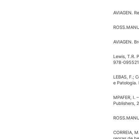
AVIAGEN. Re
ROSS.MANUA
AVIAGEN. Br
Lewis, T.R. 
978-09552
LEBAS, F.; C
e Patologia.
MPAFER, I. –
Publishers, 
ROSS.MANUA
CORREIA, M.
regras de b