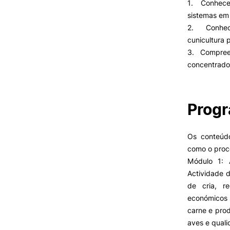
1. Conhecer
Cartão Alumni
sistemas em 
Benefícios
2. Conhece
FAQ’S
cunicultura 
Contactos
3. Compreen
Portal de Emprego
concentrado
Prog
Os conteúdo
como o proc
Módulo 1: A
Actividade 
de cria, r
económicos
carne e pro
aves e quali