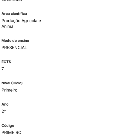
Área científica
Produção Agrícola e
ALUMNI
Animal
mbra
Modo de ensino
udante
PRESENCIAL
ECTS
7
Nível (Ciclo)
Primeiro
Ano
2º
EVENTOS
Código
PRIMEIRO