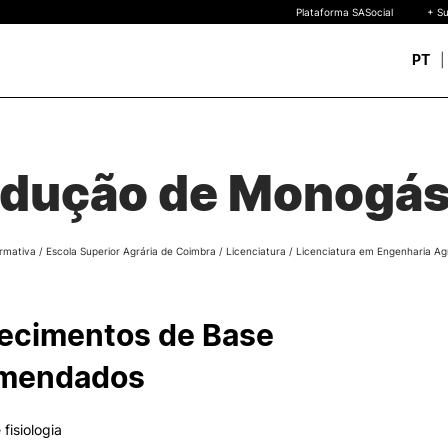
Plataforma SASocial
+ Su
PT
Novos estudantes
ESTUDAR
Calendários | Propinas
quisa
dução de Monogást
Bolsas de Mérito
Oferta Formativa
Legislação | Regulament
Reconhecimento de Graus
rmativa
/
Escola Superior Agrária de Coimbra
/
Licenciatura
/
Licenciatura em Engenharia Ag
Diplomas Estrangeiros
FAQS
uto
 de
ecimentos de Base
o
mendados
fisiologia