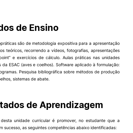
II&D E EMPRESAS
AÇÃO SOCIAL
os de Ensino
Empresas
Apresentação SAS UPCoi
INOPOL Academia de
o­práticas são de metodologia expositiva para a apresentação
Empreendedorismo
Gabinete de Apoio ao Est
s teóricos, recorrendo a vídeos, fotografias, apresentações
– GAE
i2A - Instituto de Investigação
Aplicada
Apoios Sociais Diretos
oint” e exercícios de cálculo. Aulas práticas nas unidades
Produção Científica
Alojamento
 da ESAC (aves e coelhos). Software aplicado à formulação:
Coimbra iTEC
Alimentação
rogramas. Pesquisa bibliográfica sobre métodos de produção
Saúde & Bem-Estar
elhos, sistemas de abate.
ormativa
Geral
Observatório
Projetos
tados de Aprendizagem
Pesquisa
PROJETOS PRR
MAGAZINE
 desta unidade curricular é promover, no estudante que a
as
 sucesso, as seguintes competências abaixo identificadas:
Impulso Jovens STEAM e