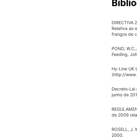
Biblio
DIRECTIVA 
Relativa ao 
frangos de c
POND, W.C.;
Feeding. Joh
Hy-Line UK 
(http://www
Decreto-Lei 
junho de 20
REGULAMENT
de 2009 rel
ROSELL, J. M
2000.