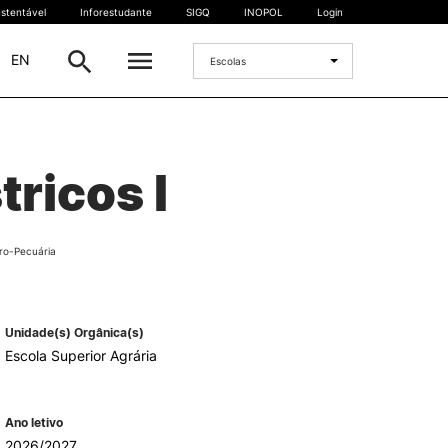
stentável
Inforestudante
SIGQ
INOPOL
Login
|
EN
Escolas
INTERNACIONAL
ricos I
Estudante Internacional
os
Mobilidade Internacional
 e
Acordos Internacionais
ro-Pecuária
Projetos
Eventos internacionais
Unidade(s) Orgânica(s)
Escola Superior Agrária
Ano letivo
2026/2027