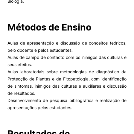
Biologia.
Alumni
Métodos de Ensino
Projetos PRR
Aulas de apresentação e discussão de conceitos teóricos,
Magazine
pelo docente e pelos estudantes.
Aulas de campo de contacto com os inimigos das culturas e
Eventos
seus efeitos.
Aulas laboratoriais sobre metodologias de diagnóstico da
Protecção de Plantas e da Fitopatologia, com identificação
de sintomas, inimigos das culturas e auxiliares e discussão
©2026 Instituto Politécnico de Coimbra
de resultados.
Desenvolvimento de pesquisa bibliográfica e realização de
nião Europeia
Política de Privacidade e Cookies
Sugestões,
apresentações pelos estudantes.
ncias
Resultados de