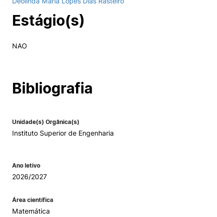
Deolinda Maria Lopes Dias Rasteiro
Estágio(s)
Alumni
Projetos PRR
NAO
Magazine
Bibliografia
Eventos
Unidade(s) Orgânica(s)
Instituto Superior de Engenharia
©2026 Instituto Politécnico de Coimbra
Ano letivo
nião Europeia
Política de Privacidade e Cookies
Sugestões,
2026/2027
ncias
Área científica
Matemática