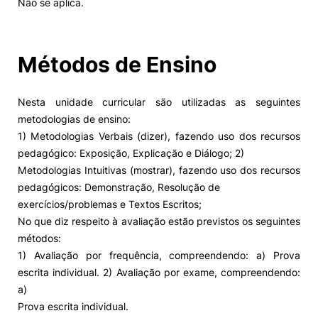
Não se aplica.
Alumni
Métodos de Ensino
Projetos PRR
Nesta unidade curricular são utilizadas as seguintes
Magazine
metodologias de ensino:
1) Metodologias Verbais (dizer), fazendo uso dos recursos
Eventos
pedagógico: Exposição, Explicação e Diálogo; 2)
Metodologias Intuitivas (mostrar), fazendo uso dos recursos
pedagógicos: Demonstração, Resolução de
exercícios/problemas e Textos Escritos;
©2026 Instituto Politécnico de Coimbra
No que diz respeito à avaliação estão previstos os seguintes
métodos:
nião Europeia
Política de Privacidade e Cookies
Sugestões,
1) Avaliação por frequência, compreendendo: a) Prova
ncias
escrita individual. 2) Avaliação por exame, compreendendo:
a)
Prova escrita individual.