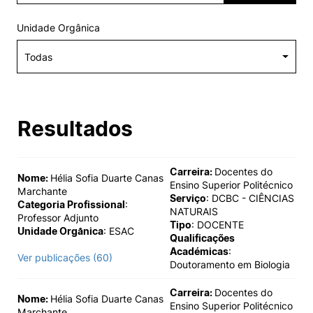
Alumni
Unidade Orgânica
Projetos PRR
Magazine
Resultados
Eventos
Carreira:
Docentes do
Nome:
Hélia Sofia Duarte Canas
Ensino Superior Politécnico
Marchante
Serviço
: DCBC - CIÊNCIAS
©2026 Instituto Politécnico de Coimbra
Categoria Profissional
:
NATURAIS
Professor Adjunto
Tipo
: DOCENTE
Unidade Orgânica
: ESAC
Qualificações
nião Europeia
Política de Privacidade e Cookies
Sugestões,
Académicas
:
Ver publicações (60)
ncias
Doutoramento em Biologia
Carreira:
Docentes do
Nome:
Hélia Sofia Duarte Canas
Ensino Superior Politécnico
Marchante