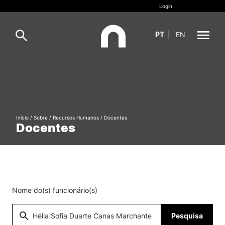
Login
PT
|
EN
Sobre
Pesquisa
Estudar
Início
/
Sobre
/
Recursos Humanos
/
Docentes
Oferta Formativa
Geral
Docentes
Internacional
Viver
Pesquisa
II&D e Empresas
Nome do(s) funcionário(s)
Ação Social
Pesquisa