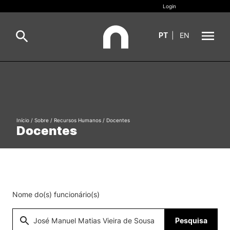
Login
PT
|
EN
Sobre
Pesquisa
Estudar
Início
/
Sobre
/
Recursos Humanos
/
Docentes
Oferta Formativa
Geral
Docentes
Internacional
Viver
Pesquisa
II&D e Empresas
Nome do(s) funcionário(s)
Ação Social
Pesquisa