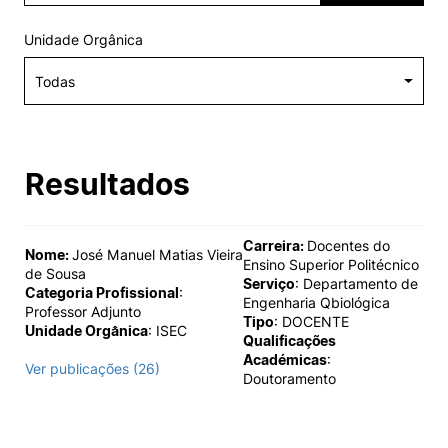
Alumni
Unidade Orgânica
Projetos PRR
Magazine
Resultados
Eventos
Carreira:
Docentes do
Nome:
José Manuel Matias Vieira
Ensino Superior Politécnico
de Sousa
Serviço
: Departamento de
©2026 Instituto Politécnico de Coimbra
Categoria Profissional
:
Engenharia Qbiológica
Professor Adjunto
Tipo
: DOCENTE
Unidade Orgânica
: ISEC
Qualificações
nião Europeia
Política de Privacidade e Cookies
Sugestões,
Académicas
:
Ver publicações (26)
ncias
Doutoramento