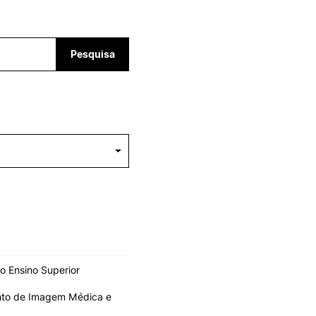
ALUMNI
Pesquisa
mbra
udante
o Ensino Superior
EVENTOS
nto de Imagem Médica e