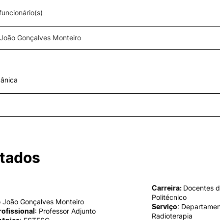
uncionário(s)
ormativa
Geral
II&D E EMPRESAS
AÇÃO SOCIAL
Empresas
Apresentação SAS UPCoi
Pesquisa
INOPOL Academia de
Empreendedorismo
Gabinete de Apoio ao Est
ânica
– GAE
i2A - Instituto de Investigação
Aplicada
Apoios Sociais Diretos
Produção Científica
Alojamento
Coimbra iTEC
Alimentação
Saúde & Bem-Estar
Observatório
Projetos
tados
Carreira:
Docentes d
PROJETOS PRR
MAGAZINE
Politécnico
 João Gonçalves Monteiro
as
Serviço
: Departame
rofissional
: Professor Adjunto
Impulso Jovens STEAM e
Radioterapia