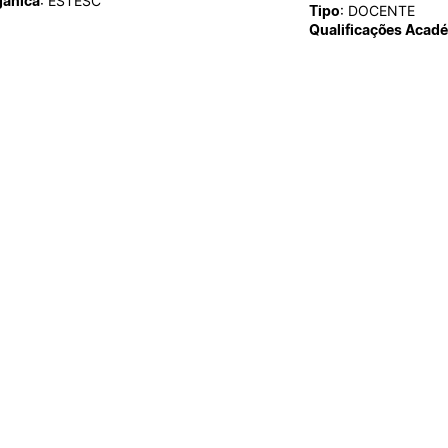
gânica
: ESTESC
Impulso Adultos
Tipo
: DOCENTE
Acessibilidades
Qualificações Acad
Alojamento
Eficiência Energética
Farm4Future
IPC+Sucesso
inov3p – Centro de Inovação
Pedagógica