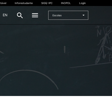
tável
Inforestudante
SIGQ-IPC
INOPOL
Login
|
EN
Escolas
INTERNACIONAL
Estudante Internacional
os
Mobilidade Internacional
 e
Acordos Internacionais
Projetos
Eventos internacionais