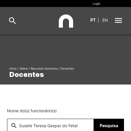
Login
PT
|
EN
Sobre
Pesquisa
Estudar
Início
/
Sobre
/
Recursos Humanos
/
Docentes
Oferta Formativa
Geral
Docentes
Internacional
Viver
Pesquisa
II&D e Empresas
Nome do(s) funcionário(s)
Ação Social
Pesquisa