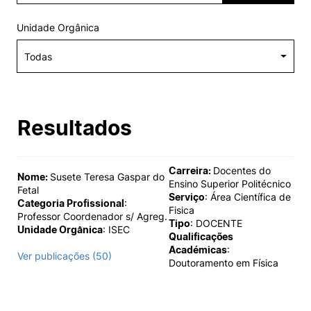
Alumni
Unidade Orgânica
Projetos PRR
Magazine
Resultados
Eventos
Carreira:
Docentes do
Nome:
Susete Teresa Gaspar do
Ensino Superior Politécnico
Fetal
Serviço
: Área Científica de
©2026 Instituto Politécnico de Coimbra
Categoria Profissional
:
Fisica
Professor Coordenador s/ Agreg.
Tipo
: DOCENTE
Unidade Orgânica
: ISEC
Qualificações
nião Europeia
Política de Privacidade e Cookies
Sugestões,
Académicas
:
Ver publicações (50)
ncias
Doutoramento em Física