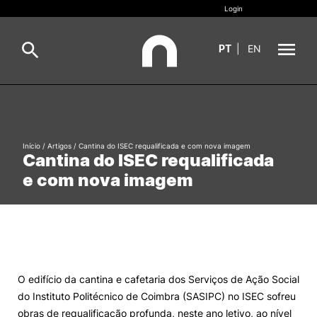
Login
PT
|
EN
Sobre
Pesquisa
Estudar
Início
/
Artigos
/
Cantina do ISEC requalificada e com nova imagem
Cantina do ISEC requalificada
Oferta Formativa
Geral
e com nova imagem
Internacional
Viver
Pesquisa
II&D e Empresas
O edifício da cantina e cafetaria dos Serviços de Ação Social
do Instituto Politécnico de Coimbra (SASIPC) no ISEC sofreu
Ação Social
obras de requalificação profunda, neste ano letivo, ao nível