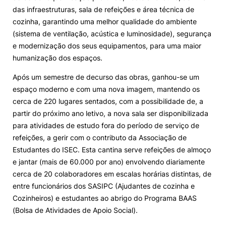
das infraestruturas, sala de refeições e área técnica de
Alumni
cozinha, garantindo uma melhor qualidade do ambiente
(sistema de ventilação, acústica e luminosidade), segurança
e modernização dos seus equipamentos, para uma maior
Projetos PRR
humanização dos espaços.
Magazine
Após um semestre de decurso das obras, ganhou-se um
espaço moderno e com uma nova imagem, mantendo os
cerca de 220 lugares sentados, com a possibilidade de, a
Eventos
partir do próximo ano letivo, a nova sala ser disponibilizada
para atividades de estudo fora do período de serviço de
refeições, a gerir com o contributo da Associação de
©2026 Instituto Politécnico de Coimbra
Estudantes do ISEC. Esta cantina serve refeições de almoço
e jantar (mais de 60.000 por ano) envolvendo diariamente
cerca de 20 colaboradores em escalas horárias distintas, de
nião Europeia
Política de Privacidade e Cookies
Sugestões,
entre funcionários dos SASIPC (Ajudantes de cozinha e
ncias
Cozinheiros) e estudantes ao abrigo do Programa BAAS
(Bolsa de Atividades de Apoio Social).