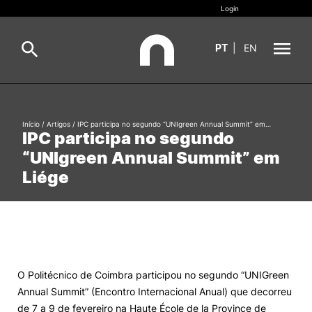
Login
PT
|
EN
Sobre
Pesquisa
Início
/
Artigos
/
IPC participa no segundo “UNIgreen Annual Summit” em…
IPC participa no segundo
Estudar
“UNIgreen Annual Summit” em
Oferta Formativa
Geral
Liége
Internacional
Viver
Pesquisa
II&D e Empresas
O Politécnico de Coimbra participou no segundo “UNIGreen
Annual Summit” (Encontro Internacional Anual) que decorreu
Ação Social
de 7 a 9 de fevereiro na Haute École de la Province de