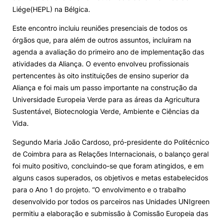
Liége(HEPL) na Bélgica.
Alumni
Este encontro incluiu reuniões presenciais de todos os
órgãos que, para além de outros assuntos, incluíram na
Projetos PRR
agenda a avaliação do primeiro ano de implementação das
atividades da Aliança. O evento envolveu profissionais
Magazine
pertencentes às oito instituições de ensino superior da
Aliança e foi mais um passo importante na construção da
Universidade Europeia Verde para as áreas da Agricultura
Eventos
Sustentável, Biotecnologia Verde, Ambiente e Ciências da
Vida.
Segundo Maria João Cardoso, pró-presidente do Politécnico
©2026 Instituto Politécnico de Coimbra
de Coimbra para as Relações Internacionais, o balanço geral
foi muito positivo, concluindo-se que foram atingidos, e em
nião Europeia
Política de Privacidade e Cookies
Sugestões,
alguns casos superados, os objetivos e metas estabelecidos
ncias
para o Ano 1 do projeto. “O envolvimento e o trabalho
desenvolvido por todos os parceiros nas Unidades UNIgreen
permitiu a elaboração e submissão à Comissão Europeia das