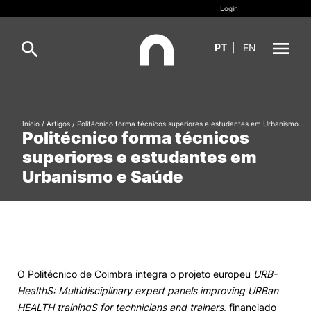
Login
PT
|
EN
Sobre
Pesquisa
Início
/
Artigos
/
Politécnico forma técnicos superiores e estudantes em Urbanismo…
Politécnico forma técnicos
Estudar
superiores e estudantes em
Oferta Formativa
Geral
Urbanismo e Saúde
Internacional
Viver
Pesquisa
II&D e Empresas
O Politécnico de Coimbra integra o projeto europeu
URB-
HealthS: Multidisciplinary
expert panels improving
URBan
Ação Social
HEALTH trainingS for technicians
and trainers
, financiado