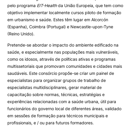
pelo programa
EIT-Health
da União Europeia, que tem como
Alumni
objetivo implementar localmente cursos piloto de formação
em urbanismo e saúde. Estes têm lugar em Alcorcón
(Espanha), Coimbra (Portugal) e Newcastle-upon-Tyne
Projetos PRR
(Reino Unido).
Magazine
Pretende-se abordar o impacto do ambiente edificado na
saúde, e especialmente nas populações mais vulneráveis,
como os idosos, através de políticas ativas e programas
Eventos
multissetoriais que promovam comunidades e cidades mais
saudáveis. Este consórcio propõe-se criar um painel de
especialistas para organizar grupos de trabalho de
©2026 Instituto Politécnico de Coimbra
especialistas multidisciplinares, gerar material de
capacitação sobre normas, técnicas, estratégias e
experiências relacionadas com a saúde urbana, útil para
nião Europeia
Política de Privacidade e Cookies
Sugestões,
funcionários do governo local de diferentes áreas, validado
ncias
em sessões de formação para técnicos municipais e
profissionais, e / ou para futuros formadores.