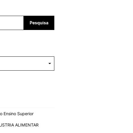
ALUMNI
Pesquisa
mbra
udante
o Ensino Superior
EVENTOS
DUSTRIA ALIMENTAR