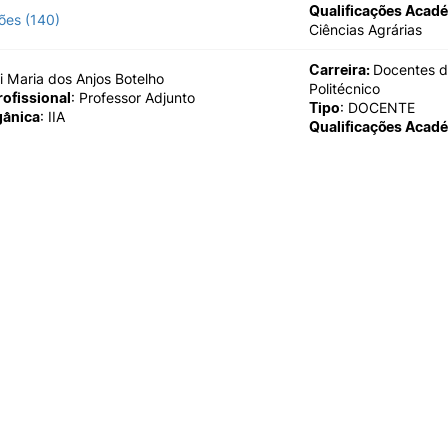
Impulso Adultos
Qualificações Acad
ões (140)
Acessibilidades
Ciências Agrárias
Alojamento
Carreira:
Docentes d
Eficiência Energética
i Maria dos Anjos Botelho
Politécnico
rofissional
: Professor Adjunto
Farm4Future
Tipo
: DOCENTE
gânica
: IIA
IPC+Sucesso
Qualificações Acad
inov3p – Centro de Inovação
Pedagógica