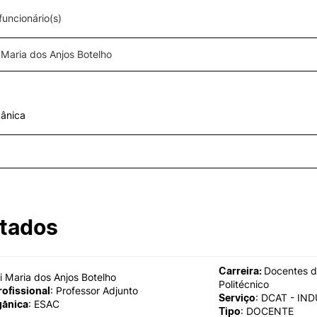
uncionário(s)
ormativa
Geral
II&D E EMPRESAS
AÇÃO SOCIAL
Empresas
Apresentação SAS UPCoi
Pesquisa
INOPOL Academia de
Empreendedorismo
Gabinete de Apoio ao Est
ânica
– GAE
i2A - Instituto de Investigação
Aplicada
Apoios Sociais Diretos
Produção Científica
Alojamento
Coimbra iTEC
Alimentação
Saúde & Bem-Estar
Observatório
Projetos
tados
Carreira:
Docentes d
i Maria dos Anjos Botelho
PROJETOS PRR
MAGAZINE
Politécnico
rofissional
: Professor Adjunto
as
Serviço
: DCAT - IN
gânica
: ESAC
Impulso Jovens STEAM e
Tipo
: DOCENTE