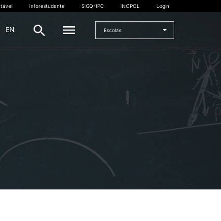
tável
Inforestudante
SIGQ-IPC
INOPOL
Login
|
EN
Escolas
INTERNACIONAL
Estudante Internacional
os
Mobilidade Internacional
 e
Acordos Internacionais
Projetos
Eventos internacionais