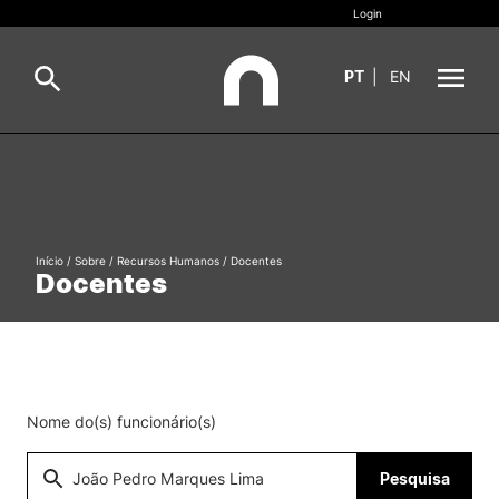
Login
PT
|
EN
Sobre
Pesquisa
Estudar
Início
/
Sobre
/
Recursos Humanos
/
Docentes
Oferta Formativa
Geral
Docentes
Internacional
Viver
Pesquisa
II&D e Empresas
Nome do(s) funcionário(s)
Ação Social
Pesquisa