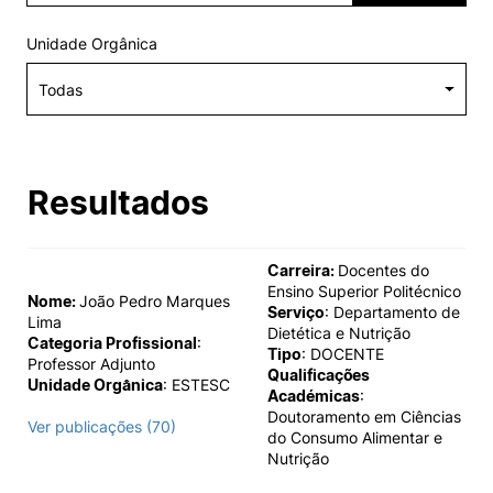
Alumni
Unidade Orgânica
Projetos PRR
Magazine
Resultados
Eventos
Carreira:
Docentes do
Ensino Superior Politécnico
Nome:
João Pedro Marques
Serviço
: Departamento de
©2026 Instituto Politécnico de Coimbra
Lima
Dietética e Nutrição
Categoria Profissional
:
Tipo
: DOCENTE
Professor Adjunto
Qualificações
Unidade Orgânica
: ESTESC
nião Europeia
Política de Privacidade e Cookies
Sugestões,
Académicas
:
ncias
Doutoramento em Ciências
Ver publicações (70)
do Consumo Alimentar e
Nutrição